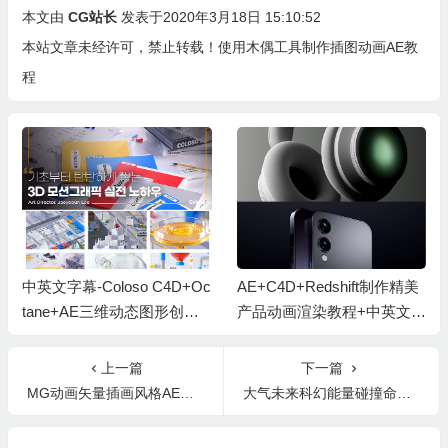
本文由
CG站长
发表于2020年3月18日 15:10:52
本站文章未经许可，禁止转载！
使用木偶工具制作插图动画AE教
程
中英文字幕-Coloso C4D+Oc
AE+C4D+Redshift制作精美
tane+AE三维动态图形创意
产品动画渲染教程+中英文字
视觉动画教程
幕 Product Perfection
上一篇
下一篇
MG动画矢量插画风格AE基础教程
大气未来科幻能量碰撞命中突变气氛渲染无损音效