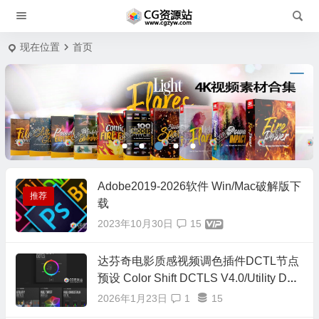
现在位置
首页
Adobe2019-2026软件 Win/Mac破解版下
推荐
载
2023年10月30日
15
达芬奇电影质感视频调色插件DCTL节点
预设 Color Shift DCTLS V4.0/Utility DCT
L/Hue Twist V2/RGB Crosstalk/RGB Spli
2026年1月23日
1
15
t/正式版16套合集