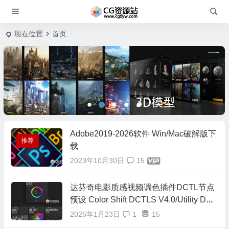
现在位置
首页
Adobe2019-2026软件 Win/Mac破解版下
推荐
载
2023年10月30日
15
达芬奇电影质感视频调色插件DCTL节点
预设 Color Shift DCTLS V4.0/Utility DCT
L/Hue Twist V2/RGB Crosstalk/RGB Spli
2026年1月23日
1
15
t/正式版16套合集