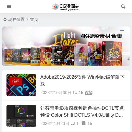
现在位置
首页
Adobe2019-2026软件 Win/Mac破解版下
推荐
载
2023年10月30日
15
达芬奇电影质感视频调色插件DCTL节点
预设 Color Shift DCTLS V4.0/Utility DCT
L/Hue Twist V2/RGB Crosstalk/RGB Spli
2026年1月23日
1
15
t/正式版16套合集