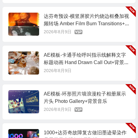
达芬奇预设-横竖屏胶片灼烧边框叠加视
频转场 Amber Film Burn Transitions+背
景音乐
2026年8月9日
AE模板-卡通手绘呼叫指示线解释文字
标题动画 Hand Drawn Call Out+背景音
乐
2026年8月9日
AE模板-环形照片墙浪漫粒子相册展示
片头 Photo Gallery+背景音乐
2026年8月9日
1000+达芬奇故障复古做旧墨迹晕染作