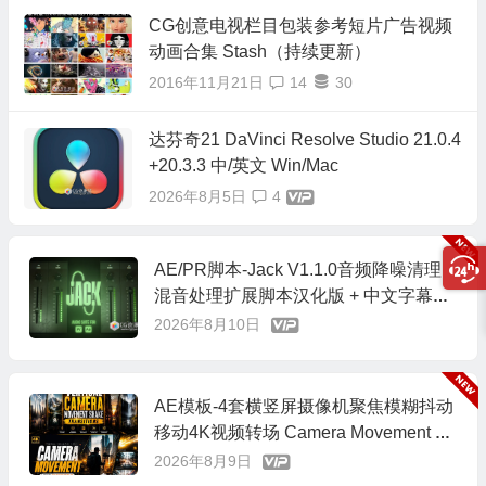
CG创意电视栏目包装参考短片广告视频
动画合集 Stash（持续更新）
2016年11月21日
14
30
达芬奇21 DaVinci Resolve Studio 21.0.4
+20.3.3 中/英文 Win/Mac
2026年8月5日
4
AE/PR脚本-Jack V1.1.0音频降噪清理
混音处理扩展脚本汉化版 + 中文字幕教
程
2026年8月10日
AE模板-4套横竖屏摄像机聚焦模糊抖动
移动4K视频转场 Camera Movement Tr
ansitions
2026年8月9日