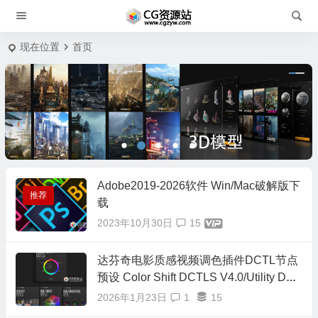
现在位置
首页
Adobe2019-2026软件 Win/Mac破解版下
推荐
载
2023年10月30日
15
达芬奇电影质感视频调色插件DCTL节点
预设 Color Shift DCTLS V4.0/Utility DCT
L/Hue Twist V2/RGB Crosstalk/RGB Spli
2026年1月23日
1
15
t/正式版16套合集