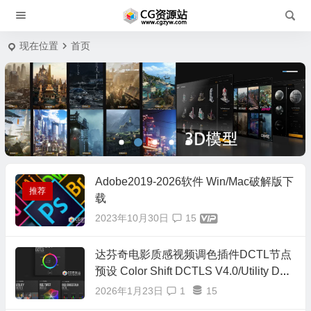
现在位置
首页
Adobe2019-2026软件 Win/Mac破解版下
推荐
载
2023年10月30日
15
达芬奇电影质感视频调色插件DCTL节点
预设 Color Shift DCTLS V4.0/Utility DCT
L/Hue Twist V2/RGB Crosstalk/RGB Spli
2026年1月23日
1
15
t/正式版16套合集