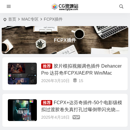
首页
MAC专区
FCPX插件
FCPX插件
胶片模拟视频调色插件 Dehancer
推荐
Pro 达芬奇/FCPX/AE/PR Win/Mac
2026年3月10日
15
FCPX+达芬奇插件-50个电影级模
推荐
拟过渡胶卷失真打孔过曝倒带闪光烧伤
转场效果 mTransition Film Roll
2025年4月18日