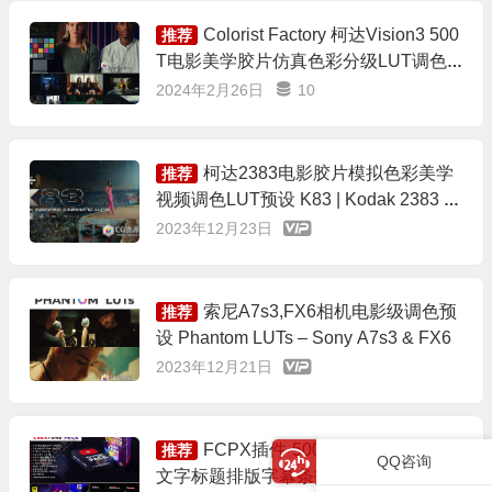
Colorist Factory 柯达Vision3 500
推荐
T电影美学胶片仿真色彩分级LUT调色
预设 Precision-Crafted Film LUTs (202
2024年2月26日
10
4)
柯达2383电影胶片模拟色彩美学
推荐
视频调色LUT预设 K83 | Kodak 2383 In
spired Cinematic LUTs
2023年12月23日
索尼A7s3,FX6相机电影级调色预
推荐
设 Phantom LUTs – Sony A7s3 & FX6
2023年12月21日
FCPX插件-5000+LUTS视频调色
推荐
QQ咨询
文字标题排版字幕条指示线无缝转场包