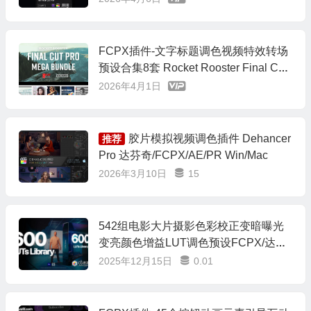
FCPX插件-文字标题调色视频特效转场
预设合集8套 Rocket Rooster Final Cut
Pro Mega Bundle
2026年4月1日
胶片模拟视频调色插件 Dehancer
推荐
Pro 达芬奇/FCPX/AE/PR Win/Mac
2026年3月10日
15
542组电影大片摄影色彩校正变暗曝光
变亮颜色增益LUT调色预设FCPX/达芬
奇/AE/Premiere/PS
2025年12月15日
0.01