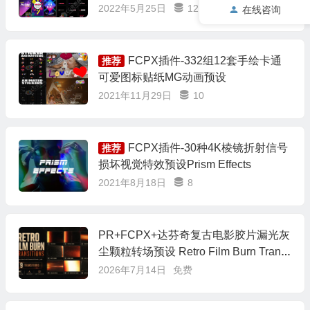
2022年5月25日
12
在线咨询
FCPX插件-332组12套手绘卡通
推荐
可爱图标贴纸MG动画预设
2021年11月29日
10
FCPX插件-30种4K棱镜折射信号
推荐
损坏视觉特效预设Prism Effects
2021年8月18日
8
PR+FCPX+达芬奇复古电影胶片漏光灰
尘颗粒转场预设 Retro Film Burn Transi
tions 4K
2026年7月14日
免费