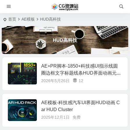
首页
AE模板
HUD高科技
HUD高科技
AE+PR脚本-1850+科技感UI指示线圆
圈边框文字标题线条HUD界面动画元素
HUDGE V2.1
2026年5月26日
12
AE模板-科技感汽车UI界面HUD动画 C
ar HUD Cluster
2025年12月1日
免费