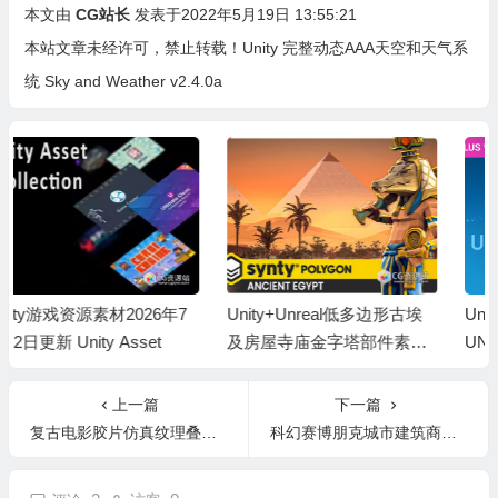
本文由
CG站长
发表于2022年5月19日 13:55:21
本站文章未经许可，禁止转载！
Unity 完整动态AAA天空和天气系
统 Sky and Weather v2.4.0a
Unity+Unreal低多边形古埃
Unity多人联网插件 Photon P
及房屋寺庙金字塔部件素材
UN 2 v2.54
包 Ancient Egypt
上一篇
下一篇
复古电影胶片仿真纹理叠加调色节点LUTs调色预设 FilmForever™
科幻赛博朋克城市建筑商店楼房小巷住宅3D模型C4D/FBX/OBJ/MAX/Maya/Blender/Houdini/Unity/Unreal格式