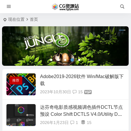
现在位置
首页
Adobe2019-2026软件 Win/Mac破解版下
推荐
载
2023年10月30日
15
达芬奇电影质感视频调色插件DCTL节点
预设 Color Shift DCTLS V4.0/Utility DCT
L/Hue Twist V2/RGB Crosstalk/RGB Spli
2026年1月23日
1
15
t/正式版16套合集