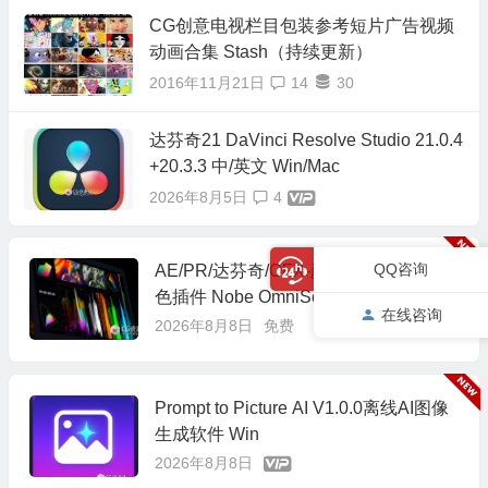
CG创意电视栏目包装参考短片广告视频
动画合集 Stash（持续更新）
2016年11月21日
14
30
达芬奇21 DaVinci Resolve Studio 21.0.4
+20.3.3 中/英文 Win/Mac
2026年8月5日
4
QQ咨询
AE/PR/达芬奇/OFX-颜色分级示波器调
色插件 Nobe OmniScope v1.11.52 Win/
在线咨询
Mac
2026年8月8日
免费
Prompt to Picture AI V1.0.0离线AI图像
生成软件 Win
2026年8月8日