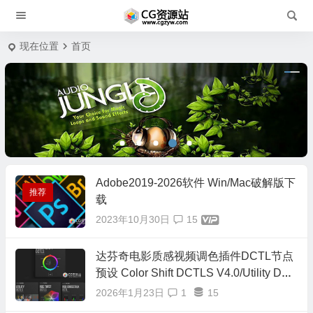
现在位置
首页
Adobe2019-2026软件 Win/Mac破解版下
推荐
载
2023年10月30日
15
达芬奇电影质感视频调色插件DCTL节点
预设 Color Shift DCTLS V4.0/Utility DCT
L/Hue Twist V2/RGB Crosstalk/RGB Spli
2026年1月23日
1
15
t/正式版16套合集