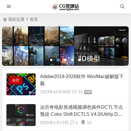
现在位置
首页
Adobe2019-2026软件 Win/Mac破解版下
推荐
载
2023年10月30日
15
达芬奇电影质感视频调色插件DCTL节点
预设 Color Shift DCTLS V4.0/Utility DCT
L/Hue Twist V2/RGB Crosstalk/RGB Spli
2026年1月23日
1
15
t/正式版16套合集