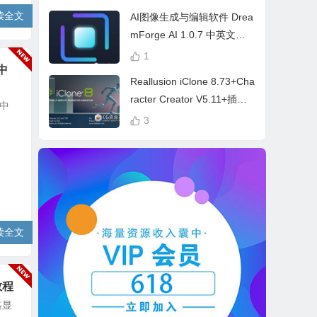
cess Bundle
读全文
AI图像生成与编辑软件 Drea
mForge AI 1.0.7 中英文多
语言 Win 本地离线运行
1
中
Reallusion iClone 8.73+Cha
racter Creator V5.11+插件+
成中
MetaData
3
读全文
教程
略显