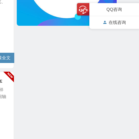
览、
QQ咨询
在线咨询
读全文
本
带样
间轴