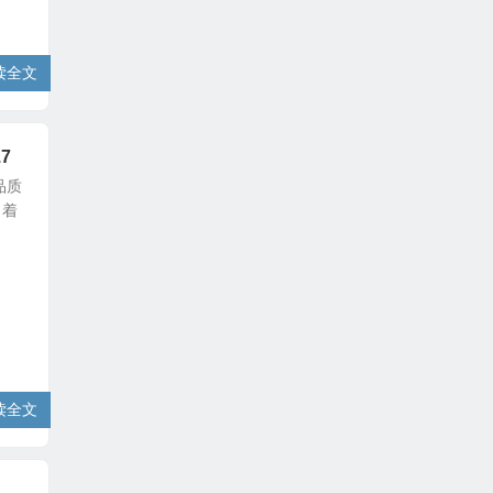
读全文
.7
品质
 着
读全文