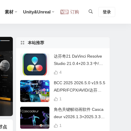
素材
Unity&Unreal
订购
登录
本站推荐
达芬奇21 DaVinci Resolve
Studio 21.0.4+20.3.3 中/英
文 Win/Mac
4
BCC 2025 2026.5.0 v19.5.5
AE/PR/FCPX/AVID/达芬奇
视频特效插件Continuum Wi
1
n/Mac Intel/M芯片
角色关键帧动画软件 Casca
deur v2026.1.3+2025.3.3
Win/Mac+中文字幕教程
1
节点