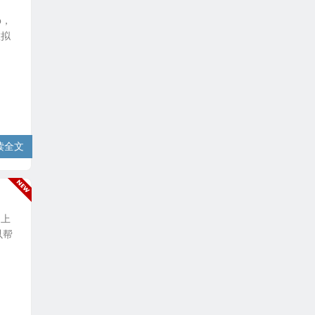
p，
虚拟
读全文
之上
以帮