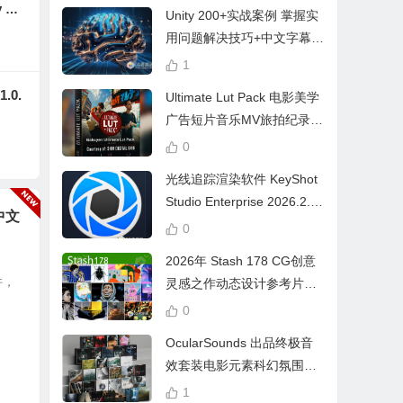
y DC
Unity 200+实战案例 掌握实
RGB
用问题解决技巧+中文字幕 L
earn Problem Solving
1
1.0.
Ultimate Lut Pack 电影美学
广告短片音乐MV旅拍纪录片
视频调色预设
0
光线追踪渲染软件 KeyShot
Studio Enterprise 2026.2.1
+中文
Win中文版
0
2026年 Stash 178 CG创意
件，
灵感之作动态设计参考片广
告视频动画短片合集
0
OcularSounds 出品终极音
效套装电影元素科幻氛围冲
击无人机音效素材包 Full Ac
1