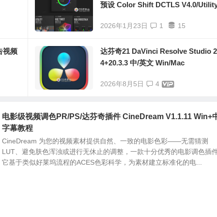
预设 Color Shift DCTLS V4.0/Utilit
TL/Hue Twist V2/RGB Crosstalk/
2026年1月23日
1
15
Split/正式版16套合集
告视频
达芬奇21 DaVinci Resolve Studio 2
4+20.3.3 中/英文 Win/Mac
2026年8月5日
4
电影级视频调色PR/PS/达芬奇插件 CineDream V1.1.11 Win
字幕教程
CineDream 为您的视频素材提供自然、一致的电影色彩——无需猜测
LUT、避免肤色浑浊或进行无休止的调整，一款十分优秀的电影调色插
它基于类似好莱坞流程的ACES色彩科学，为素材建立标准化的电...