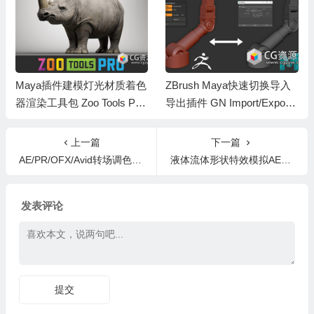
Maya插件建模灯光材质着色
ZBrush Maya快速切换导入
器渲染工具包 Zoo Tools Pro
导出插件 GN Import/Export
v2.14.0c+预设包+教程
Tool V2.74
上一篇
下一篇
AE/PR/OFX/Avid转场调色字幕稳定防抖插件包 NewBlue TotalFX 360 build 250207 CE Win
液体流体形状特效模拟AE脚本 Cell Division 2 V1.1.0 + 使用教程
发表评论