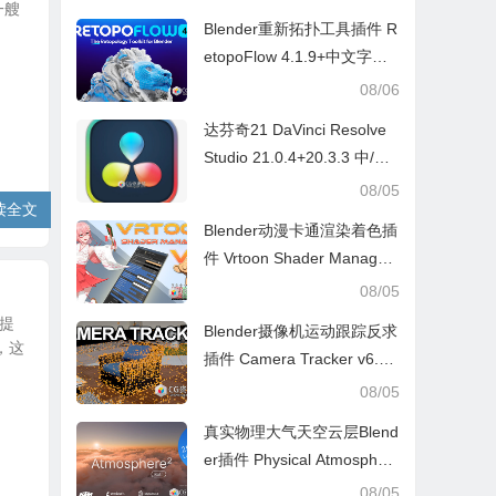
一艘
Blender重新拓扑工具插件 R
etopoFlow 4.1.9+中文字幕
教程
08/06
达芬奇21 DaVinci Resolve
Studio 21.0.4+20.3.3 中/英
文 Win/Mac
08/05
读全文
Blender动漫卡通渲染着色插
件 Vrtoon Shader Manager
V2.3.7
08/05
度提
Blender摄像机运动跟踪反求
，这
插件 Camera Tracker v6.0.
1
08/05
真实物理大气天空云层Blend
er插件 Physical Atmospher
e² v2.7.4
08/05