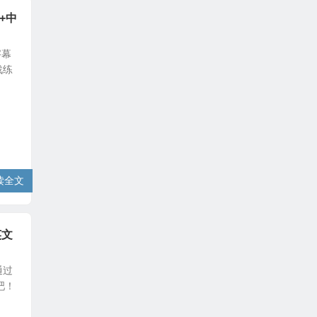
+中
字幕
战练
读全文
英文
通过
吧！