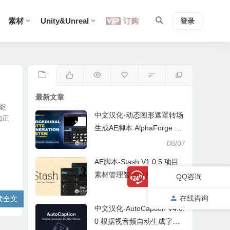
素材
Unity&Unreal
订购
登录
最新文章
能
中文汉化-动态图形遮罩转场
如正
生成AE脚本 AlphaForge v1.
0.1 +中文字幕教程
08/07
AE脚本-Stash V1.0.5 项目
素材管理智能搜索面板 + 中
QQ咨询
文字幕教程
08/07
在线咨询
读全文
中文汉化-AutoCaption V4.6.
0 根据视音频自动生成字幕A