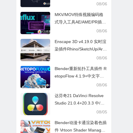
E脚本
08/06
MKV/MOV特殊视频编码格
式导入工具AE/AME/PR插件
Influx v1.6.2 Win/Mac
08/06
Enscape 3D v4.19.0 实时渲
染插件Rhino/SketchUp/Arc
hicad/Revit Win+ 预设库
08/06
Blender重新拓扑工具插件 R
etopoFlow 4.1.9+中文字幕
教程
08/06
达芬奇21 DaVinci Resolve
Studio 21.0.4+20.3.3 中/英
文 Win/Mac
08/05
Blender动漫卡通渲染着色插
件 Vrtoon Shader Manager