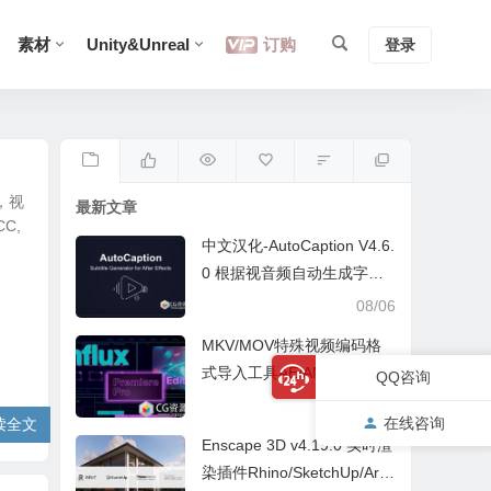
素材
Unity&Unreal
订购
登录
，视
最新文章
C,
中文汉化-AutoCaption V4.6.
0 根据视音频自动生成字幕A
E脚本
08/06
MKV/MOV特殊视频编码格
式导入工具AE/AME/PR插件
QQ咨询
Influx v1.6.2 Win/Mac
08/06
在线咨询
读全文
Enscape 3D v4.19.0 实时渲
染插件Rhino/SketchUp/Arc