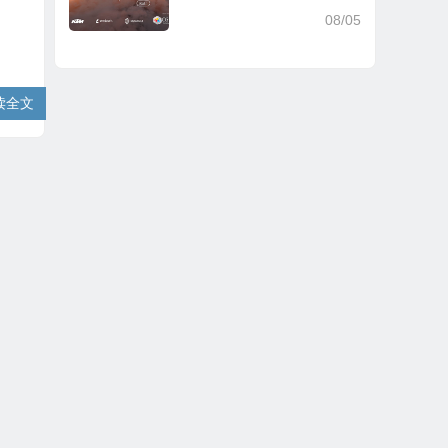
e² v2.7.4
08/05
读全文