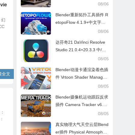
hicad/Revit Win+ 预设库
08/06
ie
Blender重新拓扑工具插件 R
，幻
etopoFlow 4.1.9+中文字幕
CC
教程
08/06
达芬奇21 DaVinci Resolve
Studio 21.0.4+20.3.3 中/英
文 Win/Mac
08/05
Blender动漫卡通渲染着色插
读全文
件 Vrtoon Shader Manager
V2.3.7
08/05
Blender摄像机运动跟踪反求
插件 Camera Tracker v6.0.
本：
1
08/05
式：
真实物理大气天空云层Blend
er插件 Physical Atmospher