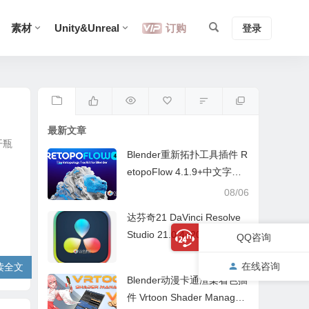
素材
Unity&Unreal
订购
登录
最新文章
开瓶
Blender重新拓扑工具插件 R
etopoFlow 4.1.9+中文字幕
教程
08/06
达芬奇21 DaVinci Resolve
Studio 21.0.4+20.3.3 中/英
QQ咨询
文 Win/Mac
08/05
在线咨询
读全文
Blender动漫卡通渲染着色插
件 Vrtoon Shader Manager