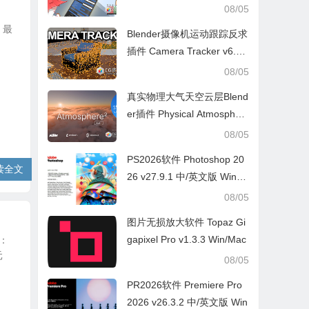
V2.3.7
08/05
，最
Blender摄像机运动跟踪反求
插件 Camera Tracker v6.0.
1
08/05
真实物理大气天空云层Blend
er插件 Physical Atmospher
e² v2.7.4
08/05
PS2026软件 Photoshop 20
读全文
26 v27.9.1 中/英文版 Win/M
ac
08/05
图片无损放大软件 Topaz Gi
gapixel Pro v1.3.3 Win/Mac
含：
元
08/05
PR2026软件 Premiere Pro
2026 v26.3.2 中/英文版 Win