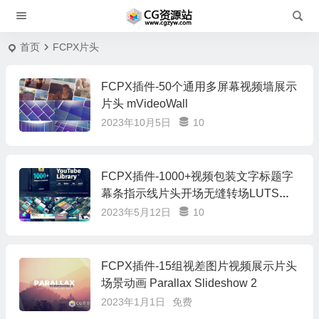
首页
FCPX片头
FCPX插件-50个通用多屏幕视频墙展示
片头 mVideoWall
2023年10月5日
10
FCPX插件-1000+视频包装文字标题字
幕条指示线片头开场无缝转场LUTS调
色预设
2023年5月12日
10
FCPX插件-15组视差图片视频展示片头
场景动画 Parallax Slideshow 2
2023年1月1日
免费