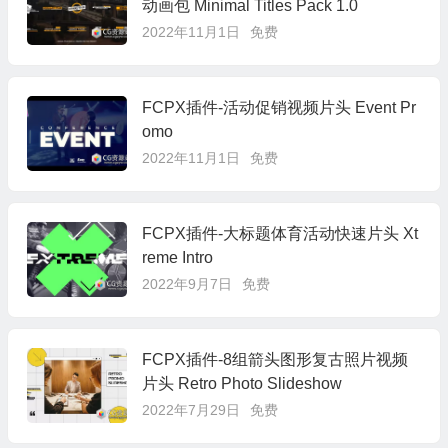
动画包 Minimal Titles Pack 1.0
2022年11月1日
免费
FCPX插件-活动促销视频片头 Event Pr
omo
2022年11月1日
免费
FCPX插件-大标题体育活动快速片头 Xt
reme Intro
2022年9月7日
免费
FCPX插件-8组箭头图形复古照片视频
片头 Retro Photo Slideshow
2022年7月29日
免费