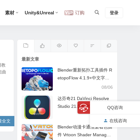
素材
Unity&Unreal
订购
登录
最新文章
用教
Blender重新拓扑工具插件 R
扭曲
etopoFlow 4.1.9+中文字幕
教程
08/06
达芬奇21 DaVinci Resolve
Studio 21.0.4+20.3.3 中/英
QQ咨询
文 Win/Mac
08/05
在线咨询
读全文
Blender动漫卡通渲染着色插
件 Vrtoon Shader Manager