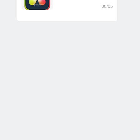
文 Win/Mac
08/05