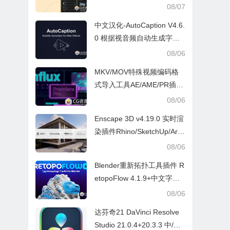
文字幕教程
08/07
中文汉化-AutoCaption V4.6.
0 根据视音频自动生成字幕A
E脚本
08/06
MKV/MOV特殊视频编码格
式导入工具AE/AME/PR插件
Influx v1.6.2 Win/Mac
08/06
Enscape 3D v4.19.0 实时渲
染插件Rhino/SketchUp/Arc
hicad/Revit Win+ 预设库
08/06
Blender重新拓扑工具插件 R
etopoFlow 4.1.9+中文字幕
教程
08/06
达芬奇21 DaVinci Resolve
Studio 21.0.4+20.3.3 中/英