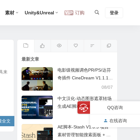
素材
Unity&Unreal
订购
登录
最新文章
电影级视频调色PR/PS/达芬
具来
奇插件 CineDream V1.1.11
Win+中文字幕教程
08/07
中文汉化-动态图形遮罩转场
生成AE脚本 AlphaForge v1.
QQ咨询
0.1 +中文字幕教程
08/07
在线咨询
读全文
AE脚本-Stash V1.0.5 项目
素材管理智能搜索面板 + 中