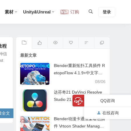
素材
Unity&Unreal
订购
登录
用教程
种信
最新文章
st
Blender重新拓扑工具插件 R
etopoFlow 4.1.9+中文字幕
教程
08/06
达芬奇21 DaVinci Resolve
Studio 21.0.4+20.3.3 中/英
QQ咨询
文 Win/Mac
08/05
在线咨询
读全文
Blender动漫卡通渲染着色插
件 Vrtoon Shader Manager