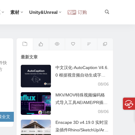
区
素材
Unity&Unreal
订购
最新文章
软件快
中文汉化-AutoCaption V4.6.
方
0 根据视音频自动生成字幕A
E脚本
08/06
MKV/MOV特殊视频编码格
式导入工具AE/AME/PR插件
Influx v1.6.2 Win/Mac
08/06
读全文
Enscape 3D v4.19.0 实时渲
染插件Rhino/SketchUp/Arc