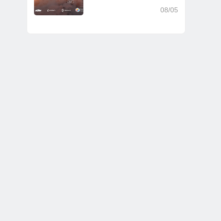
e² v2.7.4
08/05