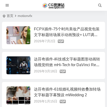
首页
motionvfx
FCPX插件-75个时尚美妆产品视觉包装
文字标题转场展示动画预设+ LUT调色
预设 mBeauty
2026年7月2日
达芬奇插件-科技感文字标题图形动画转
场视觉特效 mHi-Tech for DaVinci Reso
lve
2026年3月18日
达芬奇插件-61组婚礼视频特效叠加转场
文字标题字幕预设 mWedding 2
2026年1月15日