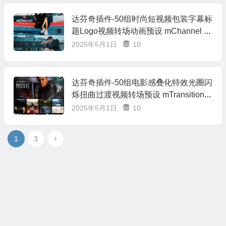
达芬奇插件-50组时尚短视频包装字幕标
题Logo视频转场动画预设 mChannel M
odern
2025年5月1日
10
达芬奇插件-50组电影感叠化特效光圈闪
烁扭曲过渡视频转场预设 mTransition
Movie
2025年5月1日
10
1
3