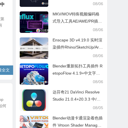
E脚本
08/06
 中
MKV/MOV特殊视频编码格
 第
式导入工具AE/AME/PR插件
有
Influx v1.6.2 Win/Mac
08/06
Enscape 3D v4.19.0 实时渲
染插件Rhino/SketchUp/Arc
hicad/Revit Win+ 预设库
08/06
Blender重新拓扑工具插件 R
读全文
etopoFlow 4.1.9+中文字幕
教程
08/06
达芬奇21 DaVinci Resolve
Studio 21.0.4+20.3.3 中/英
op
如何
文 Win/Mac
08/05
Blender动漫卡通渲染着色插
件 Vrtoon Shader Manager