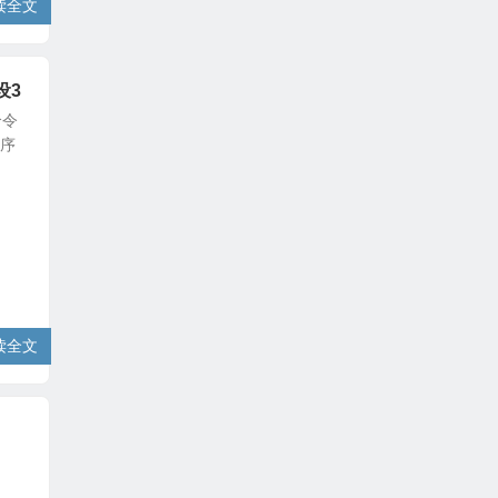
读全文
设3
个令
程序
读全文