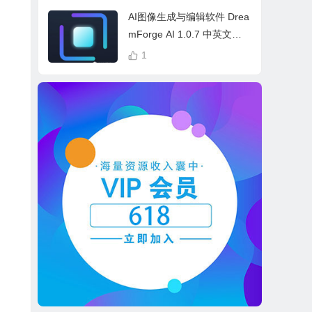
cess Bundle
AI图像生成与编辑软件 Drea
mForge AI 1.0.7 中英文多
语言 Win 本地离线运行
1