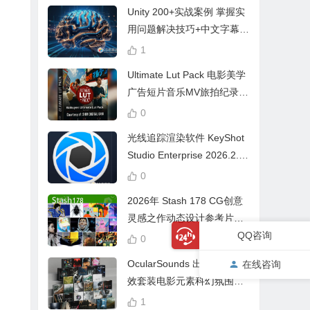
Unity 200+实战案例 掌握实
用问题解决技巧+中文字幕 L
earn Problem Solving
1
Ultimate Lut Pack 电影美学
广告短片音乐MV旅拍纪录片
视频调色预设
0
光线追踪渲染软件 KeyShot
Studio Enterprise 2026.2.1
Win中文版
0
2026年 Stash 178 CG创意
灵感之作动态设计参考片广
告视频动画短片合集
QQ咨询
0
OcularSounds 出品终极音
在线咨询
效套装电影元素科幻氛围冲
击无人机音效素材包 Full Ac
1