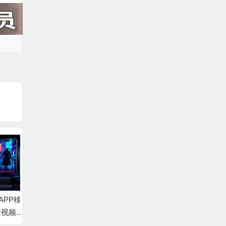
P移动
AE模板-照片拼贴笔刷
AE模板-竖屏轮播照片
AE模
频展
现代体育视效足球运
幻灯片展示AE模板
商务幻
动员介绍 +背景音乐
+背景音乐 Vertical Sli
片头 