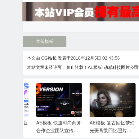
宣传模板
本文由
CG站长
发表于2016年12月5日 02:43:56
本站文章未经许可，禁止转载！
AE模板-动感科技图片公司简洁
代时尚企业
AE模板-快速时尚商务
AE模板-复古回忆梦幻
A
宣传包装
合作企业团队宣传片
光斑背景回忆照片相
幻
音乐
头+背景音乐
册人物介绍片头 + 背
动