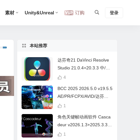
素材
Unity&Unreal
订购
登录
本站推荐
达芬奇21 DaVinci Resolve
Studio 21.0.4+20.3.3 中/英
文 Win/Mac
4
BCC 2025 2026.5.0 v19.5.5
AE/PR/FCPX/AVID/达芬奇
视频特效插件Continuum Wi
1
n/Mac Intel/M芯片
角色关键帧动画软件 Casca
deur v2026.1.3+2025.3.3
Win/Mac+中文字幕教程
1