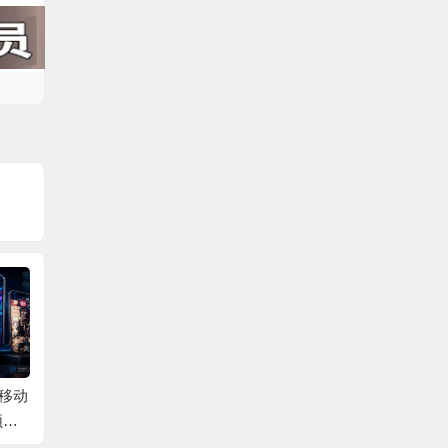
P移动
AE模板-照片拼贴笔刷
AE模板-竖屏轮播照片
AE模
频展
现代体育视效足球运
幻灯片展示AE模板
商务幻
动员介绍 +背景音乐
+背景音乐 Vertical Sli
片头 