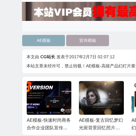
AE模板
宣传模板
本文由
CG站长
发表于2017年2月7日 02:07:12
本站文章未经许可，禁止转载！
AE模板-高级产品幻灯片
代时尚企业
AE模板-快速时尚商务
AE模板-复古回忆梦幻
A
宣传包装
合作企业团队宣传片
光斑背景回忆照片相
幻
音乐
头+背景音乐
册人物介绍片头 + 背
动