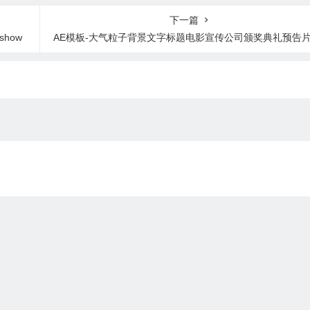
音乐
下一篇
show
AE模板-大气粒子背景文字标题电影宣传公司颁奖典礼预告片头 两