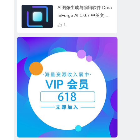
cess Bundle
AI图像生成与编辑软件 Drea
mForge AI 1.0.7 中英文多
语言 Win 本地离线运行
1