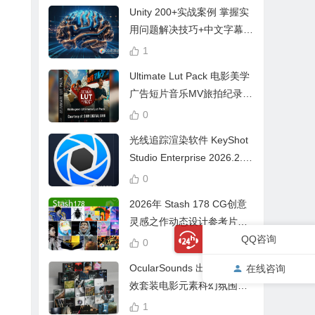
Unity 200+实战案例 掌握实
用问题解决技巧+中文字幕 L
earn Problem Solving
1
Ultimate Lut Pack 电影美学
广告短片音乐MV旅拍纪录片
视频调色预设
0
光线追踪渲染软件 KeyShot
Studio Enterprise 2026.2.1
Win中文版
0
2026年 Stash 178 CG创意
灵感之作动态设计参考片广
QQ咨询
告视频动画短片合集
0
OcularSounds 出品终极音
在线咨询
效套装电影元素科幻氛围冲
击无人机音效素材包 Full Ac
1