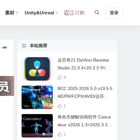
素材
Unity&Unreal
订购
登录
本站推荐
达芬奇21 DaVinci Resolve
Studio 21.0.4+20.3.3 中/英
文 Win/Mac
4
BCC 2025 2026.5.0 v19.5.5
AE/PR/FCPX/AVID/达芬奇
视频特效插件Continuum Wi
1
n/Mac Intel/M芯片
角色关键帧动画软件 Casca
deur v2026.1.3+2025.3.3
Win/Mac+中文字幕教程
1