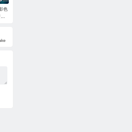
影色
PR+FCPX+达芬奇复
FCPX插件-75个时尚
FCPX/
变亮
古电影胶片漏光灰尘
美妆产品视觉包装文
觉特效插
色预
颗粒转场预设 Retro Fi
字标题转场展示动画
ory Pr
/Pr
lm Burn Transitions 4
预设+ LUT调色预设
K
mBeauty
ke