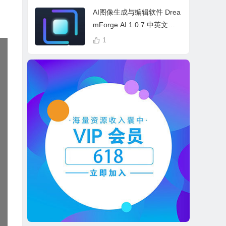
cess Bundle
AI图像生成与编辑软件 Drea
mForge AI 1.0.7 中英文多
语言 Win 本地离线运行
1