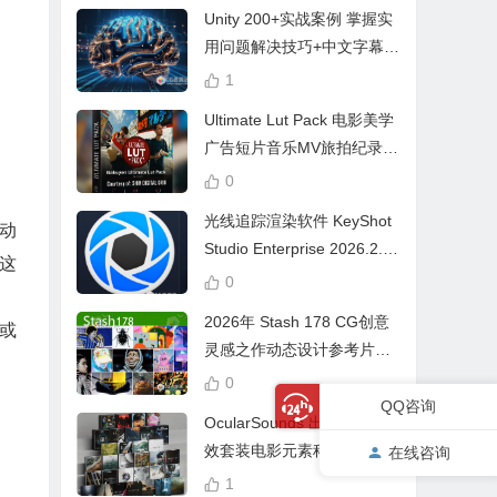
Unity 200+实战案例 掌握实
用问题解决技巧+中文字幕 L
earn Problem Solving
1
Ultimate Lut Pack 电影美学
广告短片音乐MV旅拍纪录片
视频调色预设
0
光线追踪渲染软件 KeyShot
说动
Studio Enterprise 2026.2.1
这
Win中文版
0
2026年 Stash 178 CG创意
3或
灵感之作动态设计参考片广
告视频动画短片合集
0
QQ咨询
OcularSounds 出品终极音
效套装电影元素科幻氛围冲
在线咨询
击无人机音效素材包 Full Ac
1