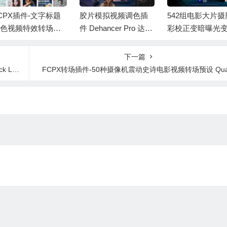
CPX插件-文字标题
胶片模拟视频调色插
542组电影大片摄
色视频特效转场预
件 Dehancer Pro 达芬
彩校正变暗曝光
合集8套 Rocket Ro
奇/FCPX/AE/PR Win/
颜色增益LUT调
ter Final Cut Pro Me
Mac
设FCPX/达芬奇/AE
下一篇
 Bundle
emiere/PS
ck 3
FCPX转场插件-50种摄像机震动史诗电影视频转场预设 Qua