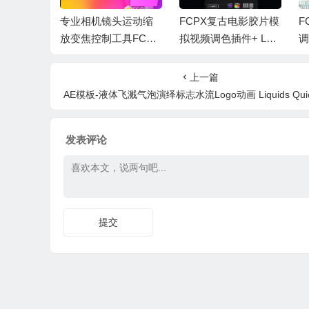
emiere视
专业相机镜头运动缩
FCPX复古电影胶片模
F
FxFact
放变焦控制工具FCPX
拟视频调色插件+ LUT
调
4 Mac
插件 FCBs Pro Zoom
+视频教程 EMUL8 V
设
4.1.1
2.0
os
上一篇
ga
AE模板-液体飞溅气泡演绎标志水流Logo动画 Liquids Quick Logo Pa
发表评论