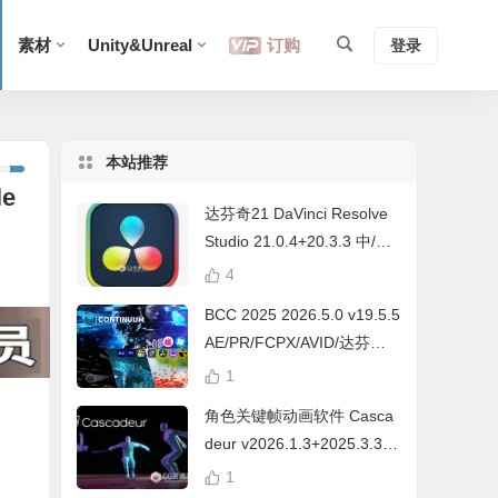
素材
Unity&Unreal
订购
登录
本站推荐
e
达芬奇21 DaVinci Resolve
Studio 21.0.4+20.3.3 中/英
文 Win/Mac
4
BCC 2025 2026.5.0 v19.5.5
AE/PR/FCPX/AVID/达芬奇
视频特效插件Continuum Wi
1
n/Mac Intel/M芯片
角色关键帧动画软件 Casca
deur v2026.1.3+2025.3.3
Win/Mac+中文字幕教程
1