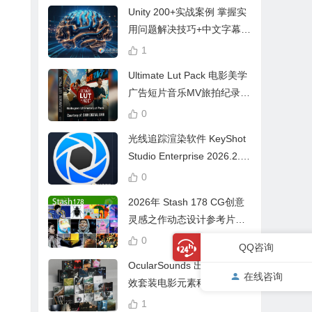
Unity 200+实战案例 掌握实
用问题解决技巧+中文字幕 L
earn Problem Solving
1
Ultimate Lut Pack 电影美学
广告短片音乐MV旅拍纪录片
视频调色预设
0
光线追踪渲染软件 KeyShot
Studio Enterprise 2026.2.1
Win中文版
0
2026年 Stash 178 CG创意
灵感之作动态设计参考片广
告视频动画短片合集
0
QQ咨询
OcularSounds 出品终极音
在线咨询
效套装电影元素科幻氛围冲
击无人机音效素材包 Full Ac
1