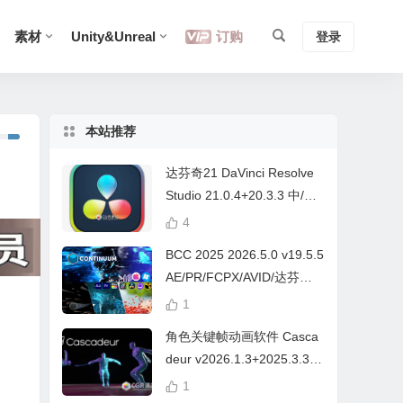
素材
Unity&Unreal
订购
登录
本站推荐
达芬奇21 DaVinci Resolve
Studio 21.0.4+20.3.3 中/英
文 Win/Mac
4
BCC 2025 2026.5.0 v19.5.5
AE/PR/FCPX/AVID/达芬奇
视频特效插件Continuum Wi
1
n/Mac Intel/M芯片
角色关键帧动画软件 Casca
deur v2026.1.3+2025.3.3
Win/Mac+中文字幕教程
1