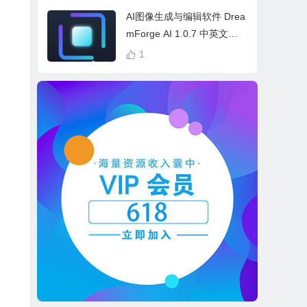
cess Bundle
AI图像生成与编辑软件 Drea
mForge AI 1.0.7 中英文多
语言 Win 本地离线运行
1