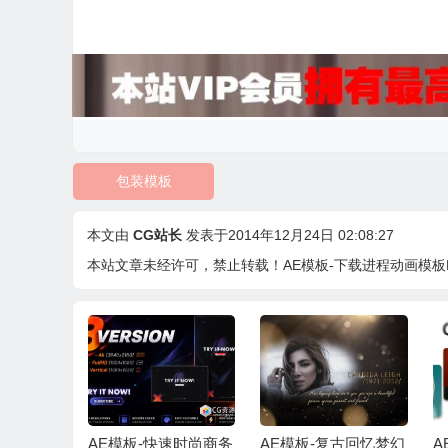
包装模板
本文由
CG站长
发表于2014年12月24日 02:08:27
本站文章未经许可，禁止转载！
AE模板-下载进程动画模板Load
代时尚企业
AE模板-快速时尚商务
AE模板-复古回忆梦幻
A