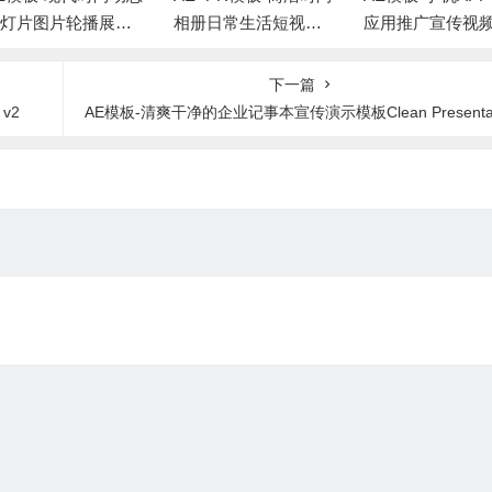
灯片图片轮播展示
相册日常生活短视频
应用推广宣传视
画 + 背景音乐
照片开场片头 + 背景
示+背景音乐
音乐
下一篇
v2
AE模板-清爽干净的企业记事本宣传演示模板Clean Presentatio