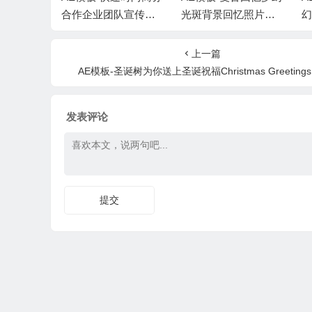
宣传包装
合作企业团队宣传片
光斑背景回忆照片相
幻
音乐
头+背景音乐
册人物介绍片头 + 背
动
景音乐
上一篇
AE模板-圣诞树为你送上圣诞祝福Christmas Greetings 
发表评论