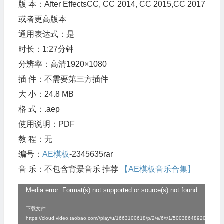
版 本：After EffectsCC, CC 2014, CC 2015,CC 2017
或者更高版本
通用表达式：是
时长：1:27分钟
分辨率：高清1920×1080
插 件：不需要第三方插件
大 小：24.8 MB
格 式：.aep
使用说明：PDF
教 程：无
编号：
AE模板
-2345635rar
音 乐：不包含背景音乐 推荐
【AE模板音乐合集】
Media error: Format(s) not supported or source(s) not found
视
频
下载文件:
https://cloud.video.taobao.com//play/u/1663100618/p/2/e/6/t/1/50038648920.mp4?
播