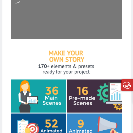
_=1
放
器