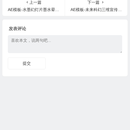
Pack v2
上一篇
下一篇
AE模板-水墨幻灯片墨水晕开企业宣传片旅游公司介绍Ink Slideshow
AE模板-未来科幻三维宣传片头科幻太空战宇宙飞船 SKY LAB 001
发表评论