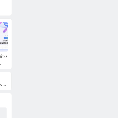
尚企业
AE模板-快速时尚商务
AE模板-复古回忆梦幻
AE模
包装
合作企业团队宣传片
光斑背景回忆照片相
幻灯片
头+背景音乐
册人物介绍片头 + 背
动画 
景音乐
al