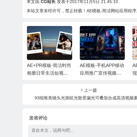
本文由
CG站长
发表于2017年11月5日 21:45:10
本站文章未经许可，禁止转载！
AE模板-简洁网站应用程序展示宣
代时尚动态
AE+PR模板-简洁时尚
AE模板-手机APP移动
A
轮播展示
相册日常生活短视频
应用推广宣传视频展
音乐
照片开场片头 + 背景
示+背景音乐
动
音乐
上一篇
93组唯美镜头光斑眩光散景漏光可叠加合成高清视频
发表评论