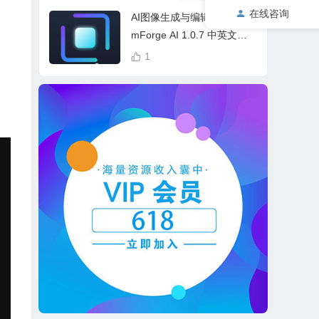
cess Bundle
在线咨询
AI图像生成与编辑软件 Drea
mForge AI 1.0.7 中英文多
语言 Win 本地离线运行
1