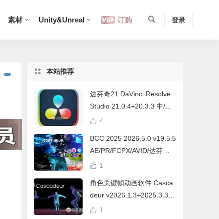
素材
Unity&Unreal
订购
登录
本站推荐
达芬奇21 DaVinci Resolve
Studio 21.0.4+20.3.3 中/英
文 Win/Mac
4
BCC 2025 2026.5.0 v19.5.5
AE/PR/FCPX/AVID/达芬奇
视频特效插件Continuum Wi
1
n/Mac Intel/M芯片
角色关键帧动画软件 Casca
deur v2026.1.3+2025.3.3
Win/Mac+中文字幕教程
1