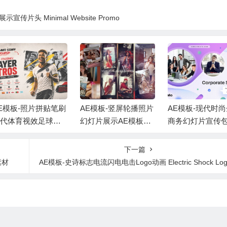
传片头 Minimal Website Promo
E模板-照片拼贴笔刷
AE模板-竖屏轮播照片
AE模板-现代时
现代体育视效足球运
幻灯片展示AE模板
商务幻灯片宣传
员介绍 +背景音乐
+背景音乐 Vertical Sli
片头 +背景音乐
deshow
下一篇
素材
AE模板-史诗标志电流闪电电击Logo动画 Electric Shock Logo Reve