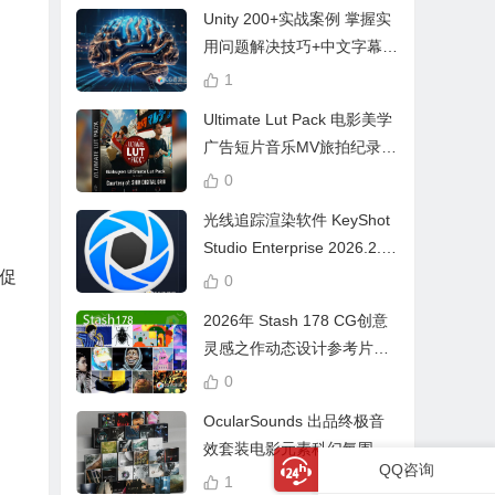
Unity 200+实战案例 掌握实
用问题解决技巧+中文字幕 L
earn Problem Solving
1
Ultimate Lut Pack 电影美学
广告短片音乐MV旅拍纪录片
视频调色预设
0
光线追踪渲染软件 KeyShot
Studio Enterprise 2026.2.1
Win中文版
促
0
2026年 Stash 178 CG创意
灵感之作动态设计参考片广
告视频动画短片合集
0
OcularSounds 出品终极音
效套装电影元素科幻氛围冲
QQ咨询
击无人机音效素材包 Full Ac
1