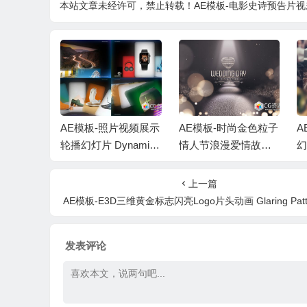
本站文章未经许可，禁止转载！
AE模板-电影史诗预告片视差线条元
-简洁时尚
AE模板-照片视频展示
AE模板-时尚金色粒子
A
活短视频
轮播幻灯片 Dynamic
情人节浪漫爱情故事
 + 背景
Carousel Slideshow
婚礼幻灯片动画+背景
相
音乐
乐
上一篇
AE模板-E3D三维黄金标志闪亮Logo片头动画 Glaring Pattern Maker Logo Re
发表评论