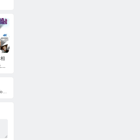
片相
AE模板-复古回忆梦幻
AE模板-现代时尚动态
AE+
示动
光斑背景回忆照片相
幻灯片图片轮播展示
相册日
册人物介绍片头 + 背
动画 + 背景音乐
照片开
景音乐
音乐
e