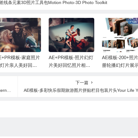
素3D照片工具包Motion Photo-3D Photo Toolkit
E+PR模板-家庭照片
AE+PR模板-照片幻灯
AE模板-200+照
幻灯片亲人美好回忆
片美好回忆照片相册
册轮播幻灯片展
册开场片头+背景音
展示片头+背景音乐 P
画+背景音乐
 Memories Family
hoto Slideshow
下一篇
veal
AE模板-多彩快乐假期旅游图片拼贴栏目包装片头Your Life Your Styl