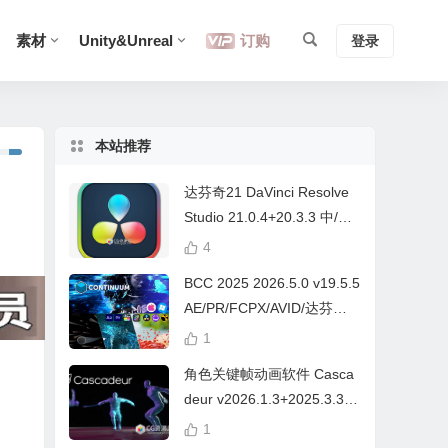
素材
Unity&Unreal
订购
登录
本站推荐
达芬奇21 DaVinci Resolve
Studio 21.0.4+20.3.3 中/英
文 Win/Mac
4
BCC 2025 2026.5.0 v19.5.5
AE/PR/FCPX/AVID/达芬奇
视频特效插件Continuum Wi
1
n/Mac Intel/M芯片
角色关键帧动画软件 Casca
deur v2026.1.3+2025.3.3
Win/Mac+中文字幕教程
1