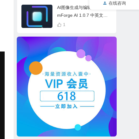
cess Bundle
在线咨询
AI图像生成与编辑软件 Drea
mForge AI 1.0.7 中英文多
语言 Win 本地离线运行
1