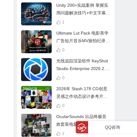
Unity 200+实战案例 掌握实
用问题解决技巧+中文字幕 L
earn Problem Solving
1
Ultimate Lut Pack 电影美学
广告短片音乐MV旅拍纪录片
视频调色预设
0
光线追踪渲染软件 KeyShot
Studio Enterprise 2026.2.1
Win中文版
0
2026年 Stash 178 CG创意
灵感之作动态设计参考片广
告视频动画短片合集
0
OcularSounds 出品终极音
效套装电影元素科幻氛围冲
QQ咨询
击无人机音效素材包 Full Ac
1