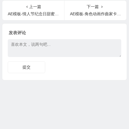
上一篇
下一篇
AE模板-情人节纪念日甜蜜温馨婚礼回忆相册开场片头Valentine’s Day
AE模板-角色动画作曲家卡通人物角色 视频工具包MG动画
发表评论