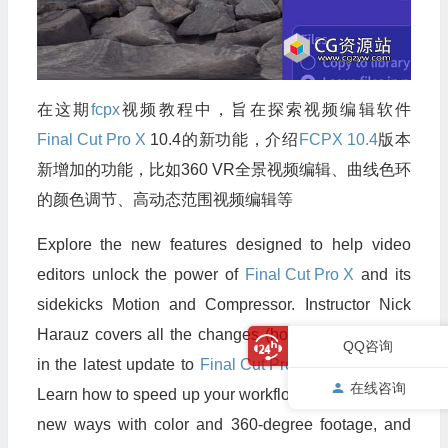
在这期
fcpx
视频教程中，旨在探索视频编辑软件
Final Cut Pro X
10.4的新功能，介绍
FCPX 10.4
版本
新增加的功能，比如360 VR全景视频编辑、曲线色环
的颜色调节、高动态范围视频编辑等
Explore the new features designed to help video
editors unlock the power of
Final Cut Pro X
and its
sidekicks Motion and Compressor. Instructor Nick
Harauz covers all the changes (both big and small)
QQ咨询
in the latest update to
Final Cut Pro X
, version 10.4.
在线咨询
Learn how to speed up your workflow, work in brand-
new ways with color and 360-degree footage, and