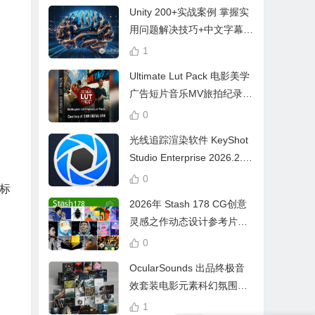
Unity 200+实战案例 掌握实
用问题解决技巧+中文字幕 L
earn Problem Solving
1
Ultimate Lut Pack 电影美学
广告短片音乐MV旅拍纪录片
视频调色预设
0
光线追踪渲染软件 KeyShot
Studio Enterprise 2026.2.1
Win中文版
0
标
2026年 Stash 178 CG创意
灵感之作动态设计参考片广
告视频动画短片合集
0
OcularSounds 出品终极音
效套装电影元素科幻氛围冲
击无人机音效素材包 Full Ac
1