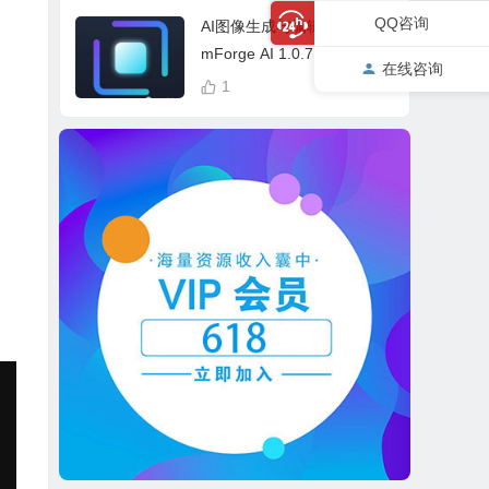
cess Bundle
QQ咨询
AI图像生成与编辑软件 Drea
mForge AI 1.0.7 中英文多
在线咨询
语言 Win 本地离线运行
1