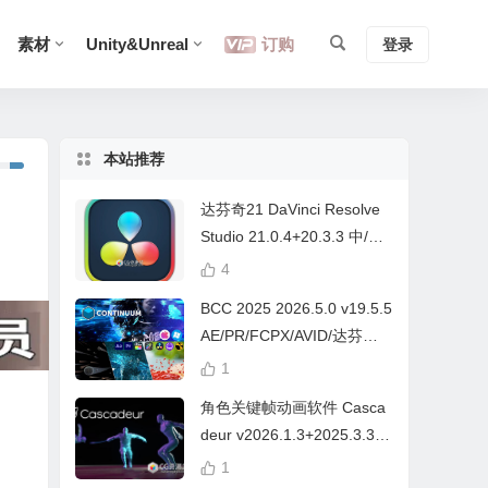
素材
Unity&Unreal
订购
登录
本站推荐
达芬奇21 DaVinci Resolve
Studio 21.0.4+20.3.3 中/英
文 Win/Mac
4
BCC 2025 2026.5.0 v19.5.5
AE/PR/FCPX/AVID/达芬奇
视频特效插件Continuum Wi
1
n/Mac Intel/M芯片
角色关键帧动画软件 Casca
deur v2026.1.3+2025.3.3
Win/Mac+中文字幕教程
1