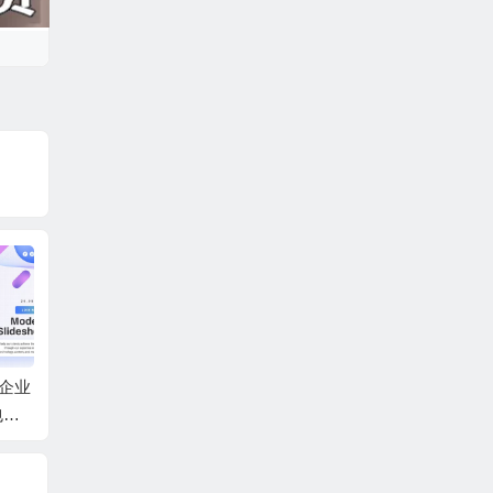
尚企业
AE模板-快速时尚商务
AE模板-复古回忆梦幻
AE模
包装
合作企业团队宣传片
光斑背景回忆照片相
幻灯片
头+背景音乐
册人物介绍片头 + 背
动画 
景音乐