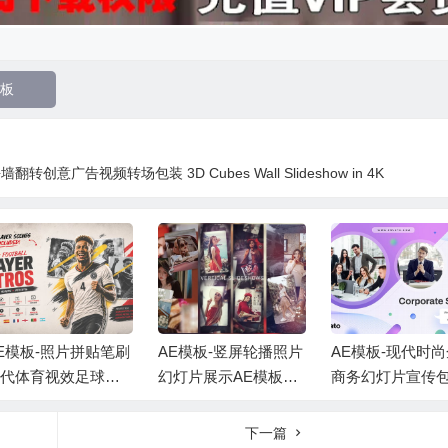
板
创意广告视频转场包装 3D Cubes Wall Slideshow in 4K
E模板-照片拼贴笔刷
AE模板-竖屏轮播照片
AE模板-现代时
现代体育视效足球运
幻灯片展示AE模板
商务幻灯片宣传
员介绍 +背景音乐
+背景音乐 Vertical Sli
片头 +背景音乐
deshow
下一篇