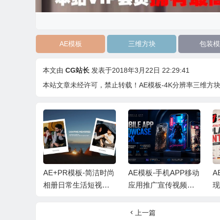
AE模板
三维方块
包装模
本文由
CG站长
发表于2018年3月22日 22:29:41
本站文章未经许可，禁止转载！
AE模板-4K分辨率三维方块墙翻转
代时尚动态
AE+PR模板-简洁时尚
AE模板-手机APP移动
A
轮播展示
相册日常生活短视频
应用推广宣传视频展
音乐
照片开场片头 + 背景
示+背景音乐
动
音乐
上一篇