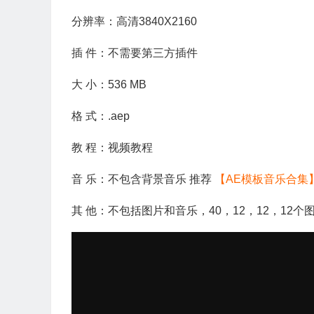
分辨率：高清3840X2160
插 件：不需要第三方插件
大 小：536 MB
格 式：.aep
教 程：视频教程
音 乐：不包含背景音乐 推荐
【AE模板音乐合集
其 他：不包括图片和音乐，40，12，12，12个