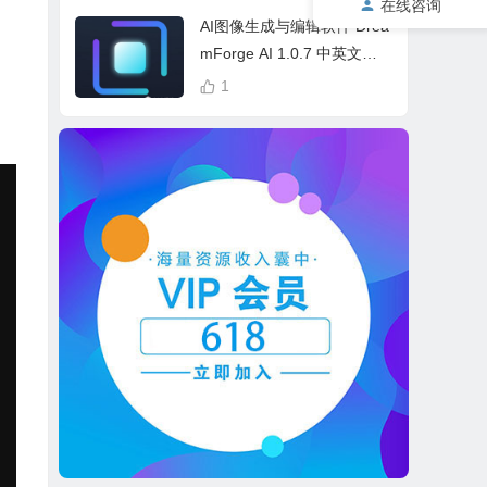
在线咨询
cess Bundle
AI图像生成与编辑软件 Drea
mForge AI 1.0.7 中英文多
语言 Win 本地离线运行
1