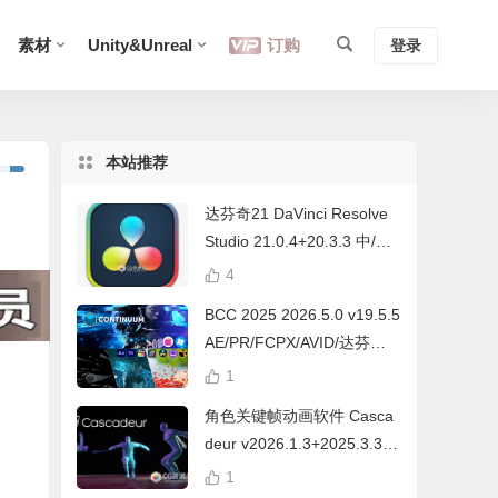
素材
Unity&Unreal
订购
登录
本站推荐
达芬奇21 DaVinci Resolve
Studio 21.0.4+20.3.3 中/英
文 Win/Mac
4
BCC 2025 2026.5.0 v19.5.5
AE/PR/FCPX/AVID/达芬奇
视频特效插件Continuum Wi
1
n/Mac Intel/M芯片
角色关键帧动画软件 Casca
deur v2026.1.3+2025.3.3
Win/Mac+中文字幕教程
1