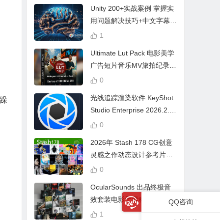
Unity 200+实战案例 掌握实
用问题解决技巧+中文字幕 L
earn Problem Solving
1
Ultimate Lut Pack 电影美学
广告短片音乐MV旅拍纪录片
视频调色预设
0
光线追踪渲染软件 KeyShot
跺
Studio Enterprise 2026.2.1
Win中文版
0
2026年 Stash 178 CG创意
灵感之作动态设计参考片广
告视频动画短片合集
0
OcularSounds 出品终极音
效套装电影元素科幻氛围冲
QQ咨询
击无人机音效素材包 Full Ac
1