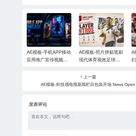
-简洁时尚
AE模板-手机APP移动
AE模板-照片拼贴笔刷
A
活短视频
应用推广宣传视频展
现代体育视效足球运
幻
 + 背景
示+背景音乐
动员介绍 +背景音乐
+
d
上一篇
AE模板-科技感电视新闻栏目包装开场 News Open
发表评论