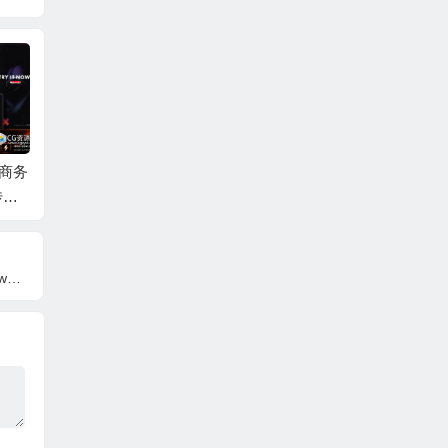
尚商务
AE模板-复古回忆梦幻
AE模板-现代时尚动态
AE+
传片
光斑背景回忆照片相
幻灯片图片轮播展示
相册日
册人物介绍片头 + 背
动画 + 背景音乐
照片开
景音乐
音乐
e