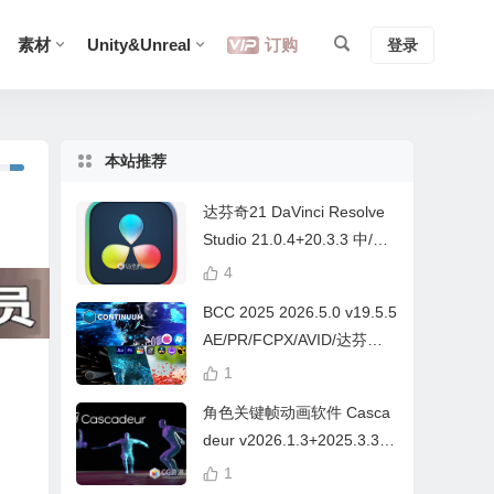
素材
Unity&Unreal
订购
登录
本站推荐
达芬奇21 DaVinci Resolve
Studio 21.0.4+20.3.3 中/英
文 Win/Mac
4
BCC 2025 2026.5.0 v19.5.5
AE/PR/FCPX/AVID/达芬奇
视频特效插件Continuum Wi
1
n/Mac Intel/M芯片
角色关键帧动画软件 Casca
deur v2026.1.3+2025.3.3
Win/Mac+中文字幕教程
1