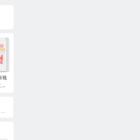
新视
AE+PR模板-100组现
AE模板-简洁社交媒体
10个
文字
代时尚文字标题UI排
短视频歌词标题动态
格时尚
g Sh
版动画 UI Typography
文字排版动画 Kinetic
动画AE
nce P
Pack
Text Animation | Typo
itles
graphy Titles
e