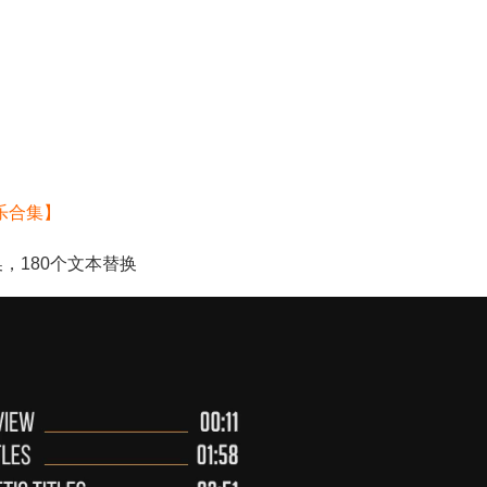
乐合集】
，180个文本替换