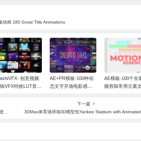
80 Great Title Animations
lashiVFX- 创意视频
AE+PR模板-100种动
AE模板-100个全
辑VFX特效LUT音效
态文字开场电影感标
频剪辑常用元素
题AE/PR模板套装
题宣传片 100 Cinemat
动画素材包 Editin
 ClashiVFX ALL PR
ic Titles Bundle
ift – Motion Esse
下一篇
DUCTS
ack v2
教程
3DMax体育场球场3D模型包Yankee Stadium with Animated Audienc