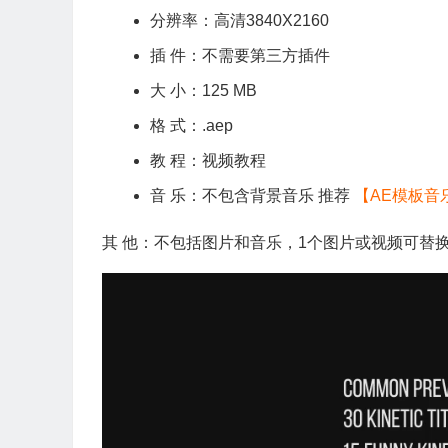
分辨率：高清3840X2160
插 件：不需要第三方插件
大 小：125 MB
格 式：.aep
教 程：视频教程
音 乐：不包含背景音乐 推荐
【AE模板音
其 他：不包括图片和音乐，1个图片或视频可替换
视
频
播
放
器