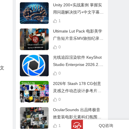
Unity 200+实战案例 掌握实
用问题解决技巧+中文字幕 L
earn Problem Solving
1
Ultimate Lut Pack 电影美学
广告短片音乐MV旅拍纪录片
视频调色预设
0
光线追踪渲染软件 KeyShot
Studio Enterprise 2026.2.1
文
Win中文版
0
2026年 Stash 178 CG创意
灵感之作动态设计参考片广
告视频动画短片合集
0
OcularSounds 出品终极音
效套装电影元素科幻氛围冲
击无人机音效素材包 Full Ac
1
QQ咨询