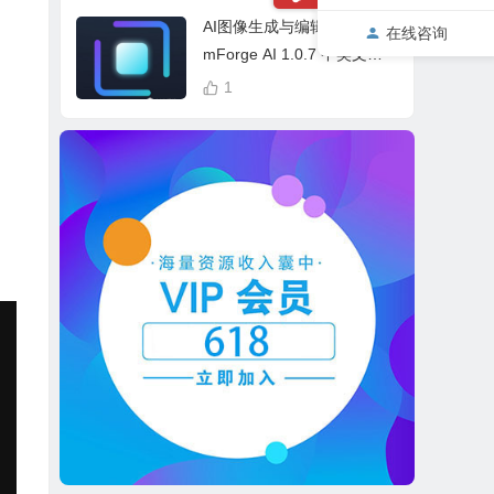
cess Bundle
AI图像生成与编辑软件 Drea
在线咨询
mForge AI 1.0.7 中英文多
语言 Win 本地离线运行
1