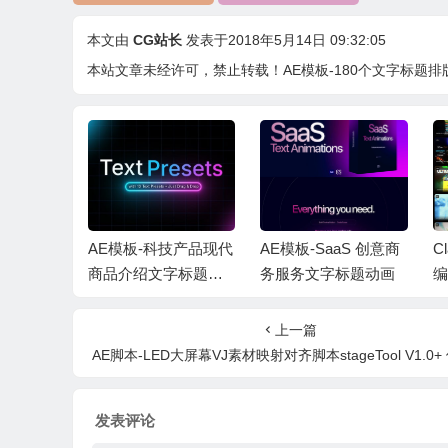
本文由
CG站长
发表于2018年5月14日 09:32:05
本站文章未经许可，禁止转载！
AE模板-180个文字标题排版动画 1
代设计风
AE模板-科技产品现代
AE模板-SaaS 创意商
C
标题排版
商品介绍文字标题字
务服务文字标题动画
编
odern T
幕动画 Text Presets
标
包
上一篇
O
AE脚本-LED大屏幕VJ素材映射对齐脚本stageTool V1.0+ 使用
发表评论