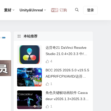
素材
Unity&Unreal
订购
登录
本站推荐
达芬奇21 DaVinci Resolve
Studio 21.0.4+20.3.3 中/英
文 Win/Mac
4
BCC 2025 2026.5.0 v19.5.5
AE/PR/FCPX/AVID/达芬奇
视频特效插件Continuum Wi
1
n/Mac Intel/M芯片
角色关键帧动画软件 Casca
deur v2026.1.3+2025.3.3
Win/Mac+中文字幕教程
1