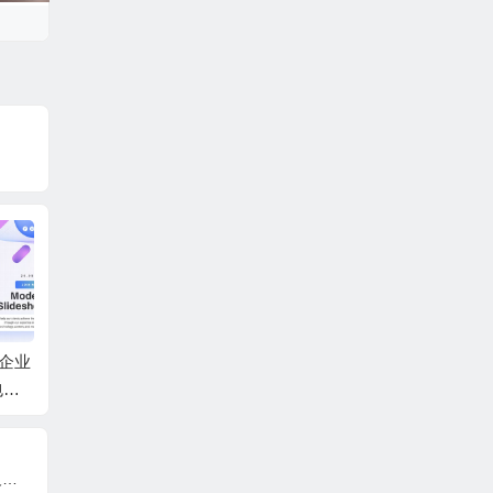
尚企业
AE模板-快速时尚商务
AE模板-复古回忆梦幻
AE模
包装
合作企业团队宣传片
光斑背景回忆照片相
幻灯片
头+背景音乐
册人物介绍片头 + 背
动画 
景音乐
效