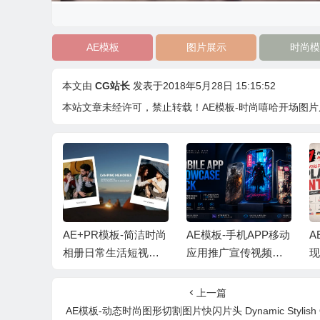
AE模板
图片展示
时尚模
本文由
CG站长
发表于2018年5月28日 15:15:52
本站文章未经许可，禁止转载！
AE模板-时尚嘻哈开场图片展示 St
代时尚动态
AE+PR模板-简洁时尚
AE模板-手机APP移动
A
轮播展示
相册日常生活短视频
应用推广宣传视频展
音乐
照片开场片头 + 背景
示+背景音乐
动
音乐
上一篇
AE模板-动态时尚图形切割图片快闪片头 Dynamic Stylish Ope