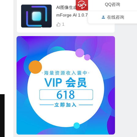
cess Bundle
QQ咨询
AI图像生成与编辑软件 Drea
mForge AI 1.0.7 中英文多
在线咨询
语言 Win 本地离线运行
1