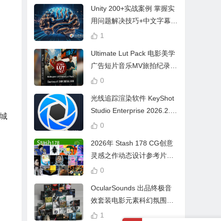
Unity 200+实战案例 掌握实
用问题解决技巧+中文字幕 L
earn Problem Solving
1
Ultimate Lut Pack 电影美学
广告短片音乐MV旅拍纪录片
视频调色预设
0
光线追踪渲染软件 KeyShot
Studio Enterprise 2026.2.1
城
Win中文版
0
2026年 Stash 178 CG创意
灵感之作动态设计参考片广
告视频动画短片合集
0
OcularSounds 出品终极音
效套装电影元素科幻氛围冲
击无人机音效素材包 Full Ac
1