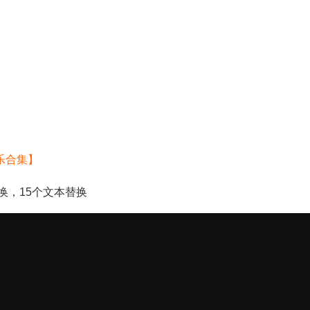
乐合集】
换，15个文本替换