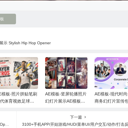
板
ylish Hip Hop Opener
E模板-照片拼贴笔刷
AE模板-竖屏轮播照片
AE模板-现代时
现代体育视效足球运
幻灯片展示AE模板
商务幻灯片宣传
员介绍 +背景音乐
+背景音乐 Vertical Sli
片头 +背景音乐
deshow
下一篇
ner
3100+手机APP/开始游戏/HUD/菜单UI/用户交互/动作/打击反馈/WAV无损音