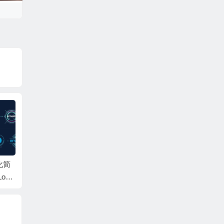
化简
AE模板-闪耀粒子拖尾
AE+PR模板-时尚Chro
AE模
Logo
光线Logo动画 Particle
me铬合金彩色涂鸦风
logo动
Streaks Logo Reveal
格Logo文字动画
eveal