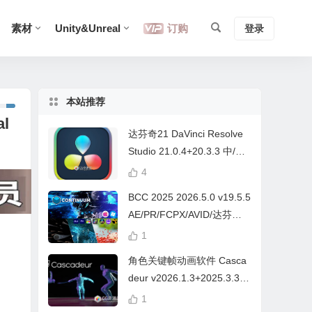
素材
Unity&Unreal
订购
登录
本站推荐
l
达芬奇21 DaVinci Resolve
Studio 21.0.4+20.3.3 中/英
文 Win/Mac
4
BCC 2025 2026.5.0 v19.5.5
AE/PR/FCPX/AVID/达芬奇
视频特效插件Continuum Wi
1
n/Mac Intel/M芯片
角色关键帧动画软件 Casca
deur v2026.1.3+2025.3.3
Win/Mac+中文字幕教程
1