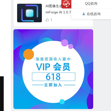
cess Bundle
QQ咨询
AI图像生成与编辑软件 Drea
mForge AI 1.0.7 中英文多
在线咨询
语言 Win 本地离线运行
1