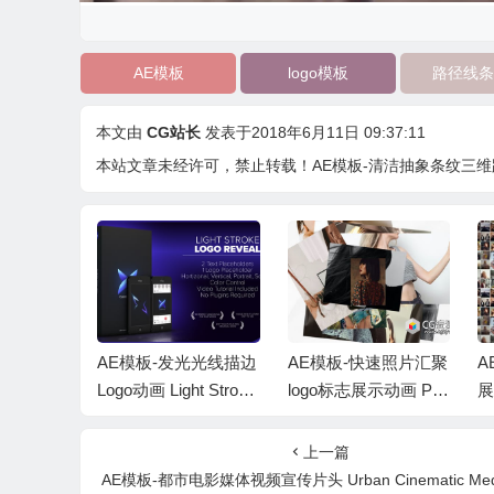
AE模板
logo模板
路径线条
本文由
CG站长
发表于2018年6月11日 09:37:11
本站文章未经许可，禁止转载！
AE模板-清洁抽象条纹三维路径线条生
黑光线扫光
AE模板-发光光线描边
AE模板-快速照片汇聚
A
k Logo R
Logo动画 Light Stroke
logo标志展示动画 Pho
展
Logo Reveal
to Logo Reveals
de
上一篇
AE模板-都市电影媒体视频宣传片头 Urban Cinematic Media Ope