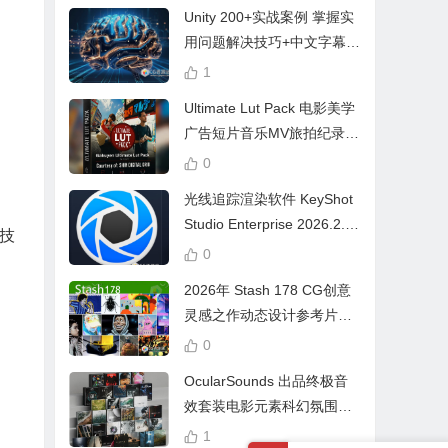
Unity 200+实战案例 掌握实
用问题解决技巧+中文字幕 L
earn Problem Solving
1
Ultimate Lut Pack 电影美学
广告短片音乐MV旅拍纪录片
视频调色预设
0
光线追踪渲染软件 KeyShot
Studio Enterprise 2026.2.1
技
Win中文版
0
2026年 Stash 178 CG创意
灵感之作动态设计参考片广
告视频动画短片合集
0
OcularSounds 出品终极音
效套装电影元素科幻氛围冲
击无人机音效素材包 Full Ac
1