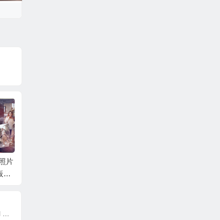
播照片
AE模板-现代时尚企业
AE模板-快速时尚商务
AE模
板
商务幻灯片宣传包装
合作企业团队宣传片
光斑背
Sli
片头 +背景音乐
头+背景音乐
册人物
景音乐
o