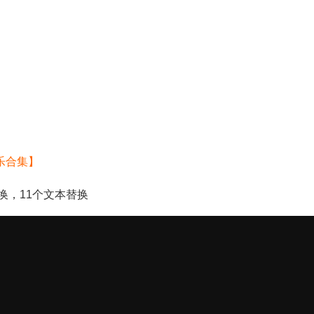
乐合集】
换，11个文本替换