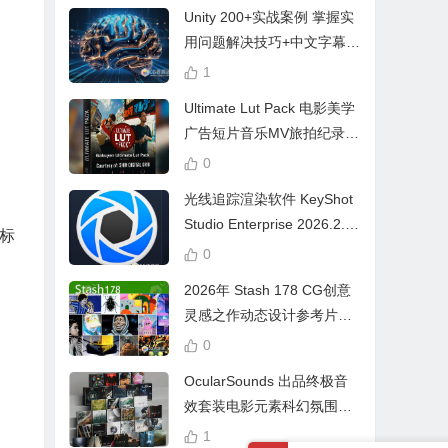
Unity 200+实战案例 掌握实
用问题解决技巧+中文字幕 L
earn Problem Solving
1
Ultimate Lut Pack 电影美学
广告短片音乐MV旅拍纪录片
视频调色预设
0
光线追踪渲染软件 KeyShot
Studio Enterprise 2026.2.1
标
Win中文版
0
2026年 Stash 178 CG创意
灵感之作动态设计参考片广
告视频动画短片合集
0
OcularSounds 出品终极音
效套装电影元素科幻氛围冲
击无人机音效素材包 Full Ac
1