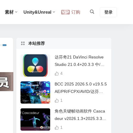
素材
Unity&Unreal
订购
登录
本站推荐
达芬奇21 DaVinci Resolve
Studio 21.0.4+20.3.3 中/英
文 Win/Mac
4
BCC 2025 2026.5.0 v19.5.5
AE/PR/FCPX/AVID/达芬奇
视频特效插件Continuum Wi
1
n/Mac Intel/M芯片
角色关键帧动画软件 Casca
deur v2026.1.3+2025.3.3
Win/Mac+中文字幕教程
1