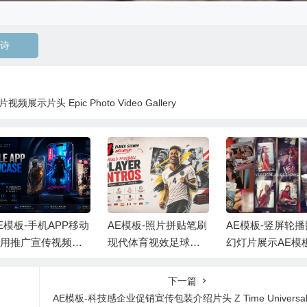
诗
示片头 Epic Photo Video Gallery
E模板-手机APP移动
AE模板-照片拼贴笔刷
AE模板-竖屏轮
用推广宣传视频展
现代体育视效足球运
幻灯片展示AE模
+背景音乐
动员介绍 +背景音乐
+背景音乐 Vertical 
deshow
下一篇
AE模板-科技感企业促销宣传包装介绍片头 Z Time Universal Corporate Prom