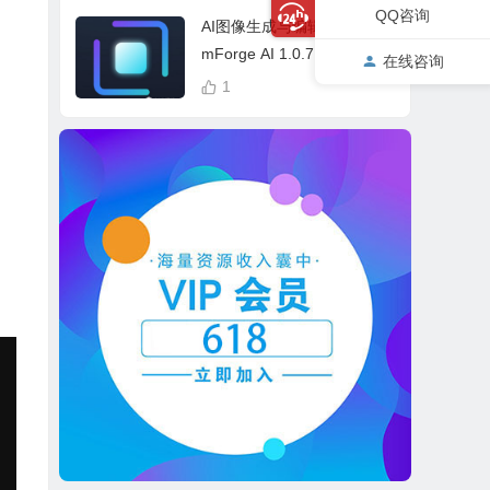
cess Bundle
QQ咨询
AI图像生成与编辑软件 Drea
mForge AI 1.0.7 中英文多
在线咨询
语言 Win 本地离线运行
1