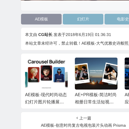
AE模板
幻灯片
电影史
本文由
CG站长
发表于2018年6月19日 01:36:31
本站文章未经许可，禁止转载！
AE模板-大气优雅史诗般照片视频展
古回忆梦幻
AE模板-现代时尚动态
AE+PR模板-简洁时尚
A
忆照片相
幻灯片图片轮播展示
相册日常生活短视频
应
头 + 背
动画 + 背景音乐
照片开场片头 + 背景
示
音乐
上一篇
AE模板-创意时尚复古电视包装片头动画 Prisma