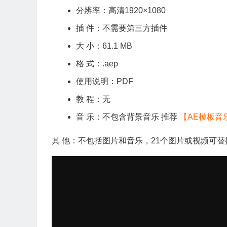
分辨率：高清1920×1080
插 件：不需要第三方插件
大 小：61.1 MB
格 式：.aep
使用说明：PDF
教 程：无
音 乐：不包含背景音乐 推荐
【AE模板音
其 他：不包括图片和音乐，21个图片或视频可替