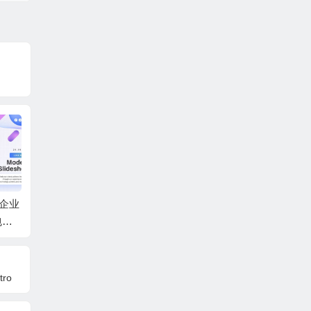
尚企业
AE模板-快速时尚商务
AE模板-复古回忆梦幻
AE模
包装
合作企业团队宣传片
光斑背景回忆照片相
幻灯片
头+背景音乐
册人物介绍片头 + 背
动画 
景音乐
ro