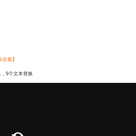
乐合集】
换，9个文本替换