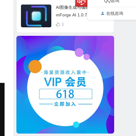
QQ咨询
cess Bundle
AI图像生成与编辑软件 Drea
在线咨询
mForge AI 1.0.7 中英文多
语言 Win 本地离线运行
1