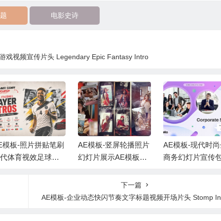
题
电影史诗
宣传片头 Legendary Epic Fantasy Intro
E模板-照片拼贴笔刷
AE模板-竖屏轮播照片
AE模板-现代时
现代体育视效足球运
幻灯片展示AE模板
商务幻灯片宣传
员介绍 +背景音乐
+背景音乐 Vertical Sli
片头 +背景音乐
deshow
下一篇
AE模板-企业动态快闪节奏文字标题视频开场片头 Stomp Int