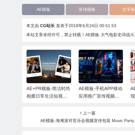
AE模板
宣传模板
文字标
本文由
CG站长
发表于2018年6月24日 00:51:53
本站文章未经许可，禁止转载！
AE模板-大气电影史诗战斗游戏视频
代时尚动态
AE+PR模板-简洁时尚
AE模板-手机APP移动
A
轮播展示
相册日常生活短视频
应用推广宣传视频展
音乐
照片开场片头 + 背景
示+背景音乐
动
音乐
上一篇
AE模板-海滩派对音乐会视频宣传包装 Music Party