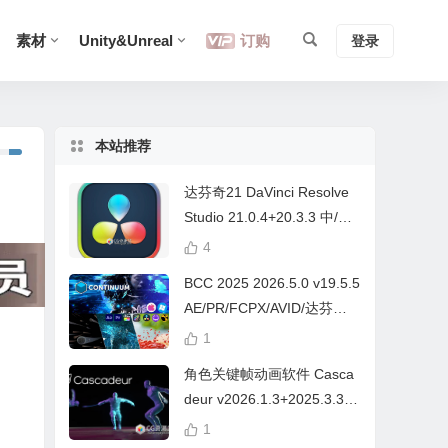
素材
Unity&Unreal
订购
登录
本站推荐
达芬奇21 DaVinci Resolve
Studio 21.0.4+20.3.3 中/英
文 Win/Mac
4
BCC 2025 2026.5.0 v19.5.5
AE/PR/FCPX/AVID/达芬奇
视频特效插件Continuum Wi
1
n/Mac Intel/M芯片
角色关键帧动画软件 Casca
deur v2026.1.3+2025.3.3
Win/Mac+中文字幕教程
1