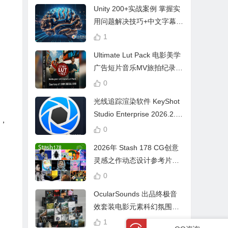
Unity 200+实战案例 掌握实
用问题解决技巧+中文字幕 L
earn Problem Solving
1
Ultimate Lut Pack 电影美学
广告短片音乐MV旅拍纪录片
视频调色预设
0
光线追踪渲染软件 KeyShot
Studio Enterprise 2026.2.1
，
Win中文版
0
2026年 Stash 178 CG创意
灵感之作动态设计参考片广
告视频动画短片合集
0
OcularSounds 出品终极音
效套装电影元素科幻氛围冲
击无人机音效素材包 Full Ac
1