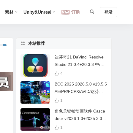
素材
Unity&Unreal
订购
登录
本站推荐
达芬奇21 DaVinci Resolve
Studio 21.0.4+20.3.3 中/英
文 Win/Mac
4
BCC 2025 2026.5.0 v19.5.5
AE/PR/FCPX/AVID/达芬奇
视频特效插件Continuum Wi
1
n/Mac Intel/M芯片
角色关键帧动画软件 Casca
deur v2026.1.3+2025.3.3
Win/Mac+中文字幕教程
1