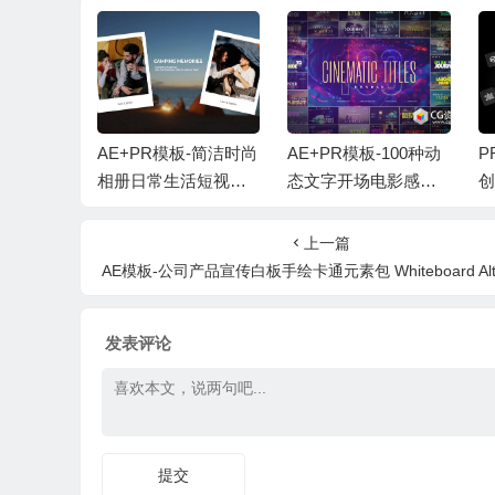
- 创意视频
AE+PR模板-简洁时尚
AE+PR模板-100种动
P
效LUT音效
相册日常生活短视频
态文字开场电影感标
创
R模板套装
照片开场片头 + 背景
题宣传片 100 Cinemat
效
X ALL PR
音乐
ic Titles Bundle
教
上一篇
tu
AE模板-公司产品宣传白板手绘卡通元素包 Whiteboard Alternative Id
发表评论