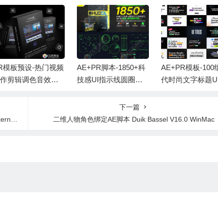
R模板预设-热门视频
AE+PR脚本-1850+科
AE+PR模板-10
作剪辑调色音效特
技感UI指示线圆圈边
代时尚文字标题U
预设合集+中文字幕
框文字标题线条HUD
版动画 UI Typogr
程 FINE CUT Signa
界面动画元素 HUDG
Pack
下一篇
re Pack + Tutorials
E V2.1
eas
二维人物角色绑定AE脚本 Duik Bassel V16.0 WinMac