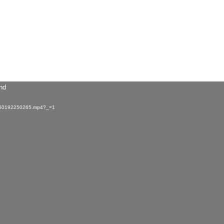
und
/1/50192250265.mp4?_=1