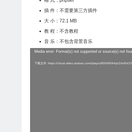
格 式：prfpset
插 件：不需要第三方插件
大 小：72.1 MB
教 程：不含教程
音 乐：不包含背景音乐
Media error: Format(s) not supported or source(s) not fo
视
频
下载文件: https://cloud.video.taobao.com//play/u/80049544/p/2/e/6/t
播
放
器