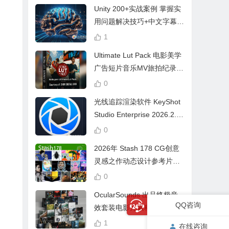
Unity 200+实战案例 掌握实
用问题解决技巧+中文字幕 L
earn Problem Solving
1
Ultimate Lut Pack 电影美学
广告短片音乐MV旅拍纪录片
视频调色预设
0
光线追踪渲染软件 KeyShot
Studio Enterprise 2026.2.1
Win中文版
0
2026年 Stash 178 CG创意
灵感之作动态设计参考片广
告视频动画短片合集
0
OcularSounds 出品终极音
QQ咨询
效套装电影元素科幻氛围冲
击无人机音效素材包 Full Ac
1
在线咨询