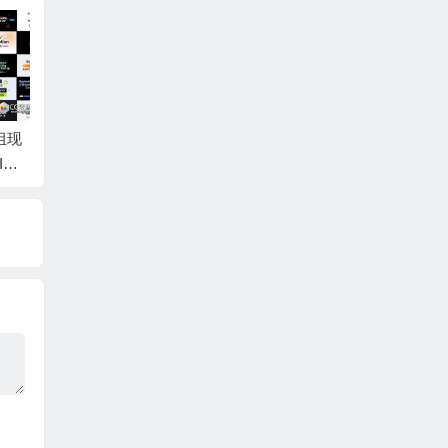
0组现
PR模板-1900组摄像
AE+PR模板-动感快速
Clash
I排
机推拉聚焦冲击信号
镜头切换运动转场预
编辑V
aphy
损坏扭曲淡入淡出Pre
设 Fast Camera Trans
标题A
miere视频转场 Seaml
itions
包 Cla
ess Transitions V3.3
ODUC