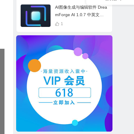
cess Bundle
AI图像生成与编辑软件 Drea
mForge AI 1.0.7 中英文多
语言 Win 本地离线运行
1