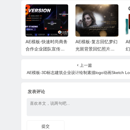
代时尚企业
AE模板-快速时尚商务
AE模板-复古回忆梦幻
A
宣传包装
合作企业团队宣传片
光斑背景回忆照片相
幻
音乐
头+背景音乐
册人物介绍片头 + 背
动
景音乐
上一篇
AE模板-3D标志建筑企业设计绘制素描logo动画Sketch Logo Bu
发表评论