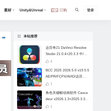
素材
Unity&Unreal
订购
登录
本站推荐
达芬奇21 DaVinci Resolve
Studio 21.0.4+20.3.3 中/英
文 Win/Mac
4
BCC 2025 2026.5.0 v19.5.5
AE/PR/FCPX/AVID/达芬奇
视频特效插件Continuum Wi
1
n/Mac Intel/M芯片
角色关键帧动画软件 Casca
deur v2026.1.3+2025.3.3
Win/Mac+中文字幕教程
1