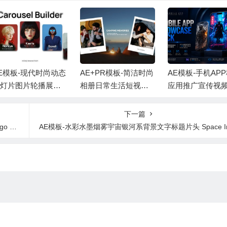
E模板-现代时尚动态
AE+PR模板-简洁时尚
AE模板-手机AP
灯片图片轮播展示
相册日常生活短视频
应用推广宣传视
画 + 背景音乐
照片开场片头 + 背景
示+背景音乐
音乐
下一篇
ild
AE模板-水彩水墨烟雾宇宙银河系背景文字标题片头 Space Ink Smok