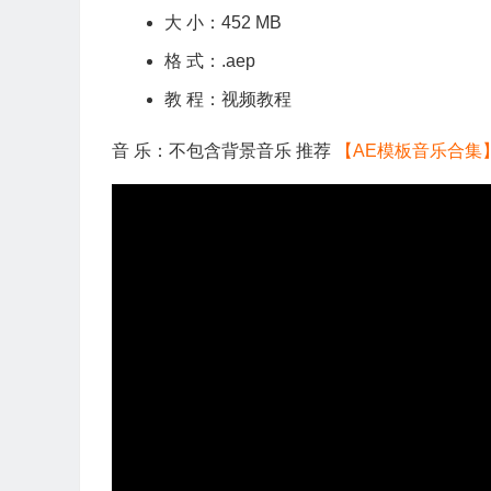
大 小：452 MB
格 式：.aep
教 程：视频教程
音 乐：不包含背景音乐 推荐
【AE模板音乐合集
视
频
播
放
器