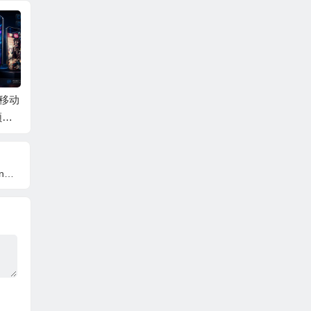
P移动
AE模板-照片拼贴笔刷
AE模板-竖屏轮播照片
AE模
频展
现代体育视效足球运
幻灯片展示AE模板
商务幻
动员介绍 +背景音乐
+背景音乐 Vertical Sli
片头 
deshow
e