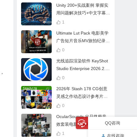
Unity 200+实战案例 掌握实
用问题解决技巧+中文字幕 L
earn Problem Solving
1
Ultimate Lut Pack 电影美学
广告短片音乐MV旅拍纪录片
视频调色预设
0
光线追踪渲染软件 KeyShot
Studio Enterprise 2026.2.1
，
Win中文版
0
2026年 Stash 178 CG创意
灵感之作动态设计参考片广
告视频动画短片合集
0
OcularSounds 出品终极音
QQ咨询
效套装电影元素科幻氛围冲
击无人机音效素材包 Full Ac
1
在线咨询