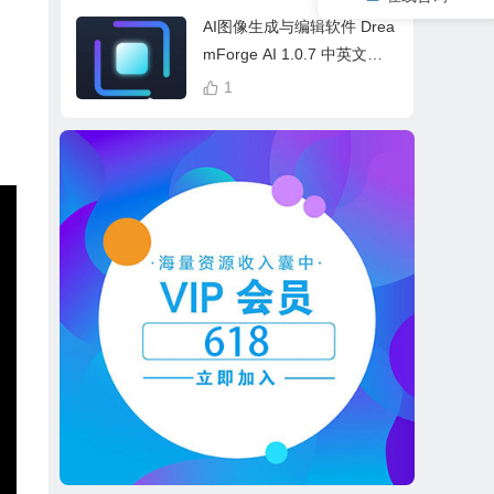
cess Bundle
AI图像生成与编辑软件 Drea
mForge AI 1.0.7 中英文多
语言 Win 本地离线运行
1