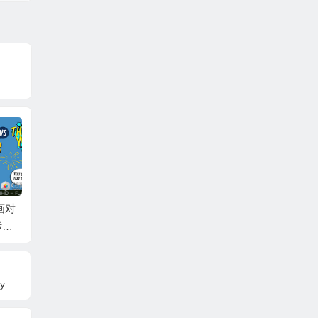
画对
AE模板-1000个日常生
AE+PR模板-卡通手绘
AE+P
标题
活等距动画图标包 10
火焰烟雾水流MG动画
个数据
动画
00 Isometric Icons Pa
元素 1030 Toon FX An
信息图
ck
d Elements Pack
100+ I
y