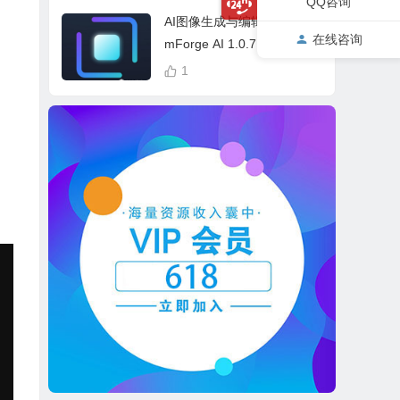
QQ咨询
cess Bundle
AI图像生成与编辑软件 Drea
在线咨询
mForge AI 1.0.7 中英文多
语言 Win 本地离线运行
1