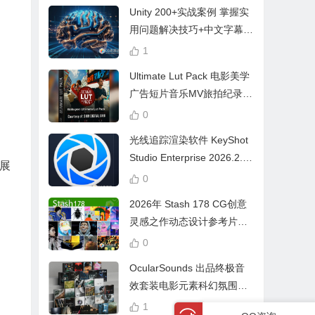
Unity 200+实战案例 掌握实
用问题解决技巧+中文字幕 L
earn Problem Solving
1
Ultimate Lut Pack 电影美学
广告短片音乐MV旅拍纪录片
视频调色预设
0
光线追踪渲染软件 KeyShot
Studio Enterprise 2026.2.1
展
Win中文版
0
2026年 Stash 178 CG创意
灵感之作动态设计参考片广
告视频动画短片合集
0
OcularSounds 出品终极音
效套装电影元素科幻氛围冲
击无人机音效素材包 Full Ac
1