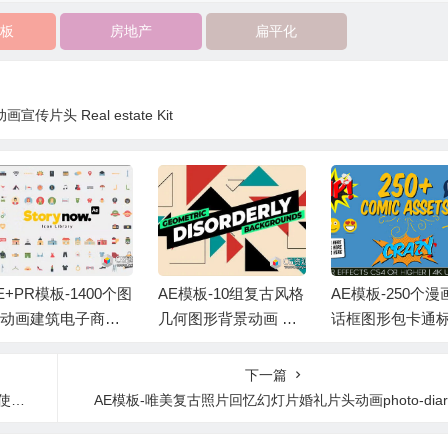
板
房地产
扁平化
片头 Real estate Kit
E+PR模板-1400个图
AE模板-10组复古风格
AE模板-250个漫
标动画建筑电子商务
几何图形背景动画 Ge
话框图形包卡通
物信息图表MG动画
ometric Backgrounds
气泡爆炸能量MG
元素
Comic FX V5
下一篇
教程
AE模板-唯美复古照片回忆幻灯片婚礼片头动画photo-diar