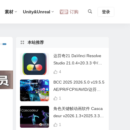
素材
Unity&Unreal
订购
登录
本站推荐
达芬奇21 DaVinci Resolve
Studio 21.0.4+20.3.3 中/英
文 Win/Mac
4
BCC 2025 2026.5.0 v19.5.5
AE/PR/FCPX/AVID/达芬奇
视频特效插件Continuum Wi
1
n/Mac Intel/M芯片
角色关键帧动画软件 Casca
deur v2026.1.3+2025.3.3
Win/Mac+中文字幕教程
1