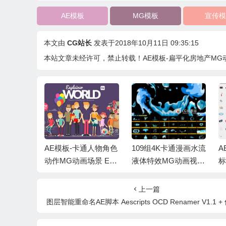
AE模板
MG模板
宣传模
本文由
CG站长
发表于2018年10月11日 09:35:15
本站文章未经许可，禁止转载！
AE模板-扁平化房地产MG动画宣传
1100 多
AE模板-卡通人物角色
109组4K卡通漫画水流
A
动态图形
动作MG动画场景 Exp
液体特效MG动画视频
素动画 1
lainer World Character
素材 含透明通道背景
食
phic Pack
s
+AE工程 Comic Wate
上一篇
r FX BBV66
图层智能重命名AE脚本 Aescripts OCD Renamer V1.1 + 使用