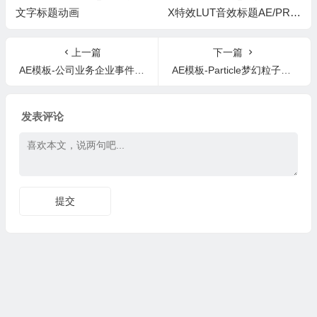
文字标题动画
X特效LUT音效标题AE/PR模
板套装包 ClashiVFX ALL PR
ODUCTS
上一篇
下一篇
AE模板-公司业务企业事件艺术节开场片头
AE模板-Particle梦幻粒子条纹Logo动画 Particle Swish Reveal
发表评论