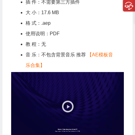
插 件：不需要第三方插件
大 小：17.6 MB
格 式：.aep
使用说明：PDF
教 程：无
音 乐：不包含背景音乐 推荐
【AE模板音
乐合集】
视
频
播
放
器