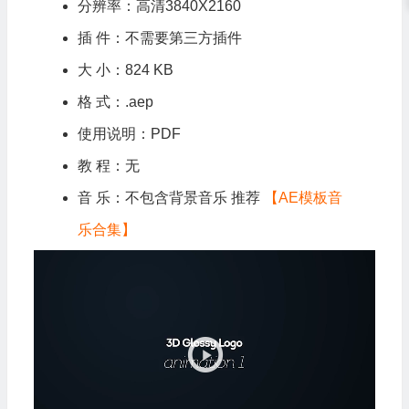
分辨率：高清3840X2160
插 件：不需要第三方插件
大 小：824 KB
格 式：.aep
使用说明：PDF
教 程：无
音 乐：不包含背景音乐 推荐
【AE模板音
乐合集】
视
频
播
放
器