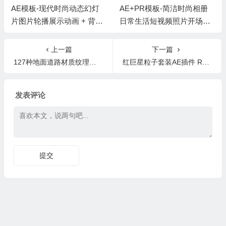
AE模板-现代时尚动态幻灯
AE+PR模板-简洁时尚相册
片图片轮播展示动画 + 背景
日常生活短视频照片开场片
音乐
头 + 背景音乐
上一篇
下一篇
127种地面道路材质纹理贴图合集Poliigon – Streets Collection
红巨星粒子套装AE插件 Red Giant Trapcode Suite 15.1.0 Win/Mac
发表评论