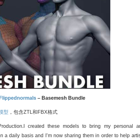
Flippednormals
– Basemesh Bundle
D模型
，包含ZTL和FBX格式
duction.I created these models to bring my personal a
on a daily basis and I’m now sharing them in order to help arti