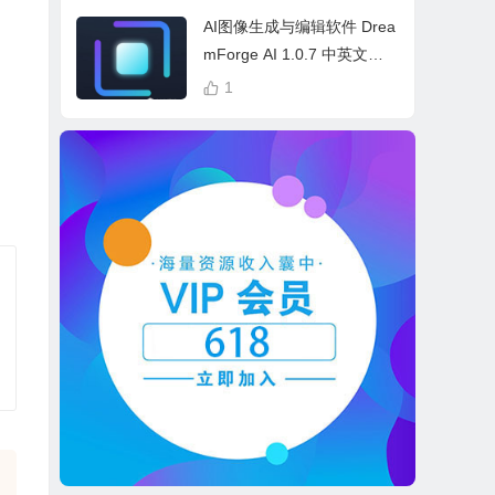
cess Bundle
AI图像生成与编辑软件 Drea
mForge AI 1.0.7 中英文多
语言 Win 本地离线运行
1