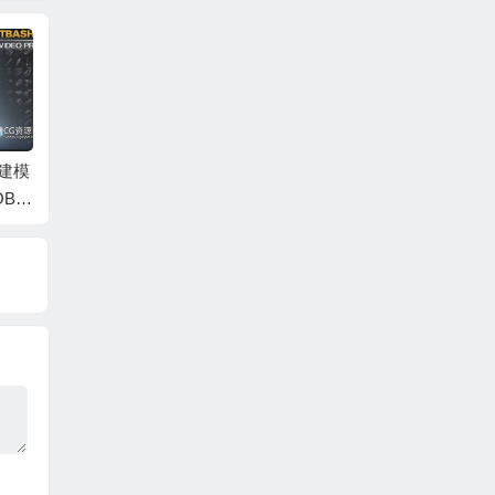
面建模
2XKO游戏中12个角色
Blender人体肌肉解剖
Blen
OB
Blender模型集合 2XK
结构骨骼3D模型 Mus
画3D模型
Ble
O Characters Collecti
cle Anatomy – Ecorch
e Anim
rfac
on
e Rigged