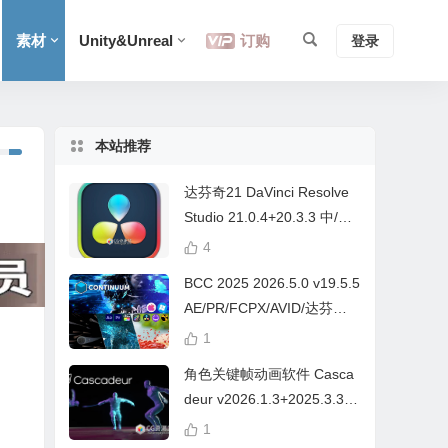
素材
Unity&Unreal
订购
登录
本站推荐
达芬奇21 DaVinci Resolve
Studio 21.0.4+20.3.3 中/英
文 Win/Mac
4
BCC 2025 2026.5.0 v19.5.5
AE/PR/FCPX/AVID/达芬奇
视频特效插件Continuum Wi
1
n/Mac Intel/M芯片
角色关键帧动画软件 Casca
deur v2026.1.3+2025.3.3
Win/Mac+中文字幕教程
1