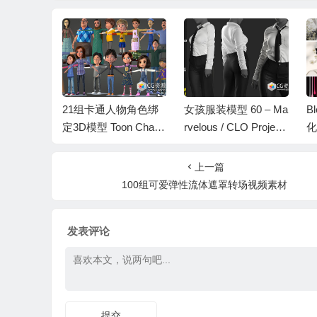
FBX棕色马动
21组卡通人物角色绑
女孩服装模型 60 – Ma
B
wn Hors
定3D模型 Toon Chara
rvelous / CLO Project
化
 3D Model
cter Bundle – 21 Rigg
file
集
ed Character
上一篇
100组可爱弹性流体遮罩转场视频素材
发表评论