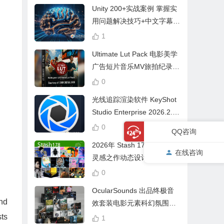
Unity 200+实战案例 掌握实
用问题解决技巧+中文字幕 L
earn Problem Solving
1
Ultimate Lut Pack 电影美学
广告短片音乐MV旅拍纪录片
视频调色预设
0
光线追踪渲染软件 KeyShot
Studio Enterprise 2026.2.1
Win中文版
0
QQ咨询
2026年 Stash 178 CG创意
在线咨询
灵感之作动态设计参考片广
告视频动画短片合集
0
OcularSounds 出品终极音
nd
效套装电影元素科幻氛围冲
击无人机音效素材包 Full Ac
sts
1