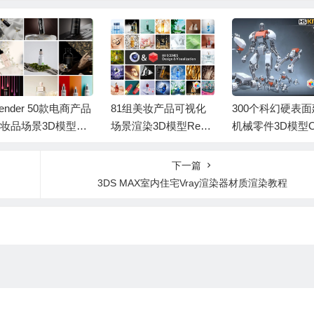
lender 50款电商产品
81组美妆产品可视化
300个科幻硬表
妆品场景3D模型合
场景渲染3D模型Reds
机械零件3D模型
资产预设
hift+C4D工程
J、FBX、Maya和
nder格式 Hard-Su
下一篇
e Kitbash Vol.1
3DS MAX室内住宅Vray渲染器材质渲染教程